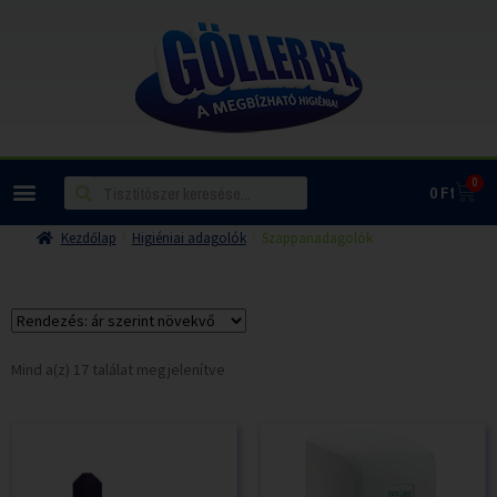
0
0
Ft
Kezdőlap
Higiéniai adagolók
Szappanadagolók
Mind a(z) 17 találat megjelenítve