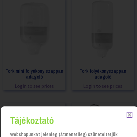
Tork mini folyékony szappan
Tork folyékonyszappan
adagoló
adagoló
Login to see prices
Login to see prices
Tájékoztató
Webshopunkat jelenleg (átmenetileg) szüneteltetjük.