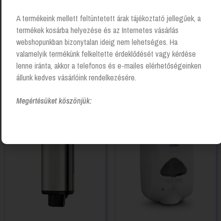
A termékeink mellett feltüntetett árak tájékoztató jellegűek, a
termékek kosárba helyezése és az Internetes vásárlás
webshopunkban bizonytalan ideig nem lehetséges. Ha
valamelyik termékünk felkeltette érdeklődését vagy kérdése
Tork Elevation habszappan
Tork folyékonyszappan
lenne iránta, akkor a telefonos és e-mailes elérhetőségeinken
adagoló
adagoló könyökkarral
állunk kedves vásárlóink rendelkezésére.
Login to see prices
Login to see prices
Megértésüket köszönjük: