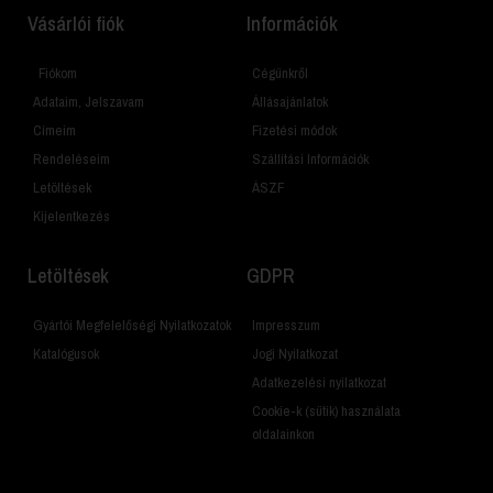
Vásárlói fiók
Információk
Fiókom
Cégünkről
Adataim, Jelszavam
Állásajánlatok
Címeim
Fizetési módok
Rendeléseim
Szállítási Információk
Letöltések
ÁSZF
Kijelentkezés
Letöltések
GDPR
Gyártói Megfelelőségi Nyilatkozatok
Impresszum
Katalógusok
Jogi Nyilatkozat
Adatkezelési nyilatkozat
Cookie-k (sütik) használata
oldalainkon