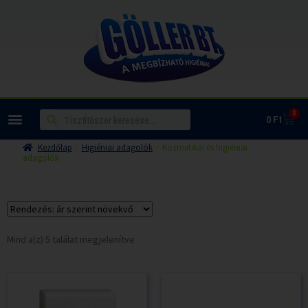
0
0
Ft
Kezdőlap
Higiéniai adagolók
Kozmetikai és higiéniai
adagolók
Mind a(z) 5 találat megjelenítve