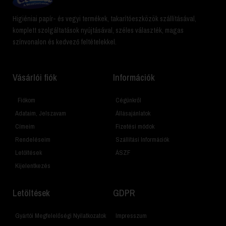
Higiéniai papír- és vegyi termékek, takarítóeszközök szállításával,
komplett szolgáltatások nyújtásával, széles választék, magas
színvonalon és kedvező feltételekkel.
Vásárlói fiók
Információk
Fiókom
Cégünkről
Adataim, Jelszavam
Állásajánlatok
Címeim
Fizetési módok
Rendeléseim
Szállítási Információk
Letöltések
ÁSZF
Kijelentkezés
Letöltések
GDPR
Gyártói Megfelelőségi Nyilatkozatok
Impresszum