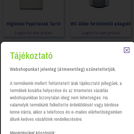
Higiéniai Papírtasak Tartó
WC ülőke fertőtlenítő adagoló
Login to see prices
Login to see prices
Tájékoztató
Webshopunkat jelenleg (átmenetileg) szüneteltetjük.
A termékeink mellett feltüntetett árak tájékoztató jellegűek, a
termékek kosárba helyezése és az Internetes vásárlás
webshopunkban bizonytalan ideig nem lehetséges. Ha
valamelyik termékünk felkeltette érdeklődését vagy kérdése
lenne iránta, akkor a telefonos és e-mailes elérhetőségeinken
állunk kedves vásárlóink rendelkezésére.
Tork Image Design kozmetikai
kendő adagoló (460013)
Megértésüket köszönjük: