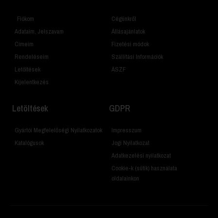
Fiókom
Cégünkről
Adataim, Jelszavam
Állásajánlatok
Címeim
Fizetési módok
Rendeléseim
Szállítási Információk
Letöltések
ÁSZF
Kijelentkezés
Letöltések
GDPR
Gyártói Megfelelőségi Nyilatkozatok
Impresszum
Katalógusok
Jogi Nyilatkozat
Adatkezelési nyilatkozat
Cookie-k (sütik) használata
oldalainkon