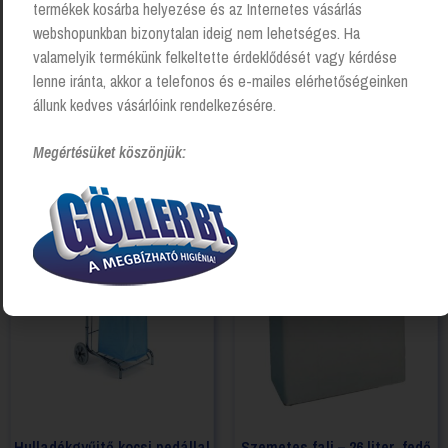
termékek kosárba helyezése és az Internetes vásárlás
webshopunkban bizonytalan ideig nem lehetséges. Ha
valamelyik termékünk felkeltette érdeklődését vagy kérdése
lenne iránta, akkor a telefonos és e-mailes elérhetőségeinken
állunk kedves vásárlóink rendelkezésére.
Szemeteszsák tartó állvány
Szemetes fali – 26 liter, fedő
nélkül, matt acél
Login to see prices
Megértésüket köszönjük:
Login to see prices
Hulladékgyűjtő kocsi pedállal
Szemetes fali – 26 liter, fedő