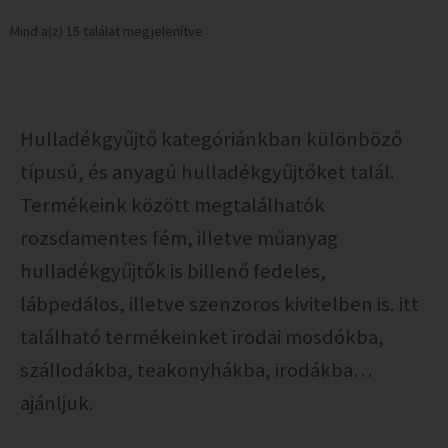
Mind a(z) 15 találat megjelenítve
Hulladékgyűjtő kategóriánkban különböző
típusú, és anyagú hulladékgyűjtőket talál.
Termékeink között megtalálhatók
rozsdamentes fém, illetve műanyag
hulladékgyűjtők is billenő fedeles,
lábpedálos, illetve szenzoros kivitelben is. itt
található termékeinket irodai mosdókba,
szállodákba, teakonyhákba, irodákba…
ajánljuk.