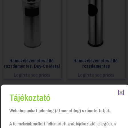
Hamuzó/szemetes álló,
Hamuzó/szemetes álló,
rozsdamentes, Day-Co Metal
rozsdamentes
Login to see prices
Login to see prices
Tájékoztató
Webshopunkat jelenleg (átmenetileg) szüneteltetjük.
A termékeink mellett feltüntetett árak tájékoztató jellegűek, a