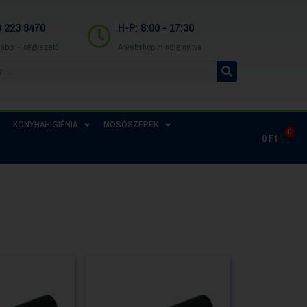
0 223 8470
H-P: 8:00 - 17:30
Gábor - cégvezető
A webshop mindig nyitva
KONYHAHIGIÉNIA
MOSÓSZEREK
0
0
Ft