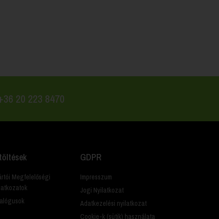
 +36 20 223 8470
töltések
GDPR
rtói Megfelelőségi
Impresszum
latkozatok
Jogi Nyilatkozat
alógusok
Adatkezelési nyilatkozat
Cookie-k (sütik) használata