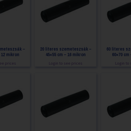
zemeteszsák –
20 literes szemeteszsák –
60 literes s
 12 mikron
45×55 cm – 16 mikron
60×70 cm 
see prices
Login to see prices
Login to 