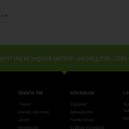
zsák
amit? Hívj és segítünk Hétfőtől - péntekig 8:00 -17:00
Vásárlói fiók
Információk
Le
Fiókom
Cégünkről
Gyá
Nyi
Adataim, Jelszavam
Állásajánlatok
Kat
Címeim
Fizetési módok
Rendeléseim
Szállítási Információk