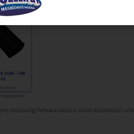
tő zsák – 240
eres
see prices
at megjelenítve
re közösségi felhasználásra szánt különböző szín