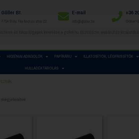
Göller Bt.
E-mail
+36 2
7754 Bóly, Fáy András utca 22.
info@goller.hu
Göller 
HIGIÉNIAI ADAGOLÓK
PAPÍRÁRU
ILLATOSÍTÓK, LÉGFRISSÍTŐK
HULLADÉKTÁROLÁS
szsák
at megjelenítve