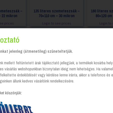
zemeteszsák –
135 literes szemeteszsák –
160 literes 
– 22 mikron
70×110 cm – 30 mikron
80×120 cm 
see prices
Login to see prices
Login to 
oztató
kat jelenleg (átmenetileg) szüneteltetjük.
nk mellett feltüntetett árak tájékoztató jellegűek, a termékek kosárba he
tes vásárlás webshopunkban bizonytalan ideig nem lehetséges. Ha valamel
felkeltette érdeklődését vagy kérdése lenne iránta, akkor a telefonos és 
geinken állunk kedves vásárlóink rendelkezésére.
zsák (vastag)
30L Szemeteszsák
60L Sze
ket köszönjük:
csomag
20db/csomag
20db/
see prices
Login to see prices
Login to 