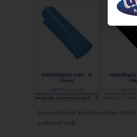
Hulladékgyűjtő zsák – 35
Hulladékgyűj
literes
lit
Login to see prices
Login to 
Mind a(z) 17 talál
Szemeteszsák kínálatunkban többnyi
zsákokat talál.