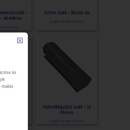
szemeteszsák –
Sittes zsák – 55×110 cm
– 40 mikron
Login to see prices
see prices
lyezése és
yik
e-mailes
meteszsák
Hulladékgyűjtő zsák – 15
csomag
literes
see prices
Login to see prices