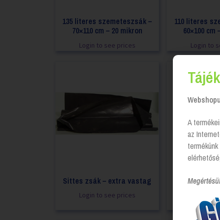
135 literes szemeteszsák –
110 literes s
70×110 cm – 20 mikron
60×100 cm 
Login to see prices
Login to 
Tájék
Webshopun
A termékei
az Interne
termékünk 
elérhetősé
Sittes zsák – extra vastag
30L Szemetes
Megértésü
10db/
Login to see prices
Login to 