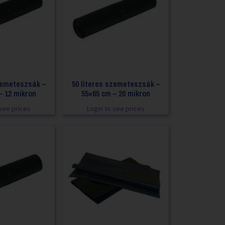
zemeteszsák –
50 literes szemeteszsák –
– 12 mikron
55×65 cm – 20 mikron
see prices
Login to see prices