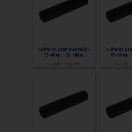
10 literes szemeteszsák –
25 literes s
35×45 cm – 20 mikron
50×60 cm –
Login to see prices
Login to 