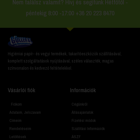
Nem találsz valamit? Hívj és segítünk Hétfőtől -
péntekig 8:00 -17:00 +36 20 223 8470
Higiéniai papír- és vegyi termékek, takarítóeszközök szállításával,
komplett szolgáltatások nyújtásával, széles választék, magas
színvonalon és kedvező feltételekkel.
Vásárlói fiók
Információk
Fiókom
Cégünkről
Adataim, Jelszavam
Állásajánlatok
Címeim
Fizetési módok
Rendeléseim
Szállítási Információk
Letöltések
ÁSZF