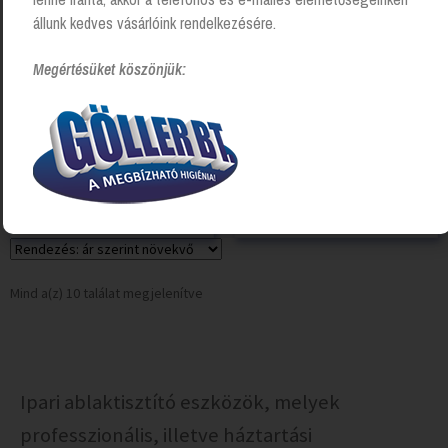
állunk kedves vásárlóink rendelkezésére.
Megértésüket köszönjük:
Ablakozó vödör 11l, műanyag
VILEDA Windomatic
elektromos ablakporszívó
Login to see prices
Login to see prices
Mind a(z) 10 találat megjelenítve
Ipari ablaktisztító eszközök, melyek
professzionális, illetve háztartási