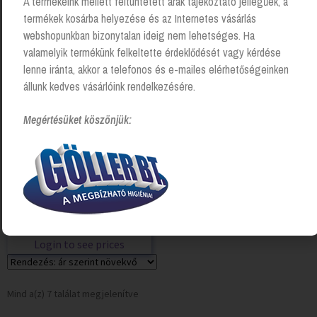
A termékeink mellett feltüntetett árak tájékoztató jellegűek, a
Login to see prices
termékek kosárba helyezése és az Internetes vásárlás
webshopunkban bizonytalan ideig nem lehetséges. Ha
valamelyik termékünk felkeltette érdeklődését vagy kérdése
lenne iránta, akkor a telefonos és e-mailes elérhetőségeinken
állunk kedves vásárlóink rendelkezésére.
Megértésüket köszönjük:
LAVA kárpittisztító
Login to see prices
Mind a(z) 7 találat megjelenítve