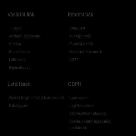
Vásárlói fiók
Információk
Fiókom
Cégünkről
Adataim, Jelszavam
Állásajánlatok
Címeim
Fizetési módok
Rendeléseim
Szállítási Információk
Letöltések
ÁSZF
Kijelentkezés
Letöltések
GDPR
Gyártói Megfelelőségi Nyilatkozatok
Impresszum
Katalógusok
Jogi Nyilatkozat
Adatkezelési nyilatkozat
Cookie-k (sütik) használata
oldalainkon