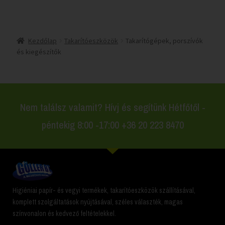
Kezdőlap
Takarítóeszközök
Takarítógépek, porszívók
és kiegészítők
Nem találsz valamit? Hívj és segítünk Hétfőtől -
péntekig 8:00 -17:00 +36 20 223 8470
Higiéniai papír- és vegyi termékek, takarítóeszközök szállításával,
komplett szolgáltatások nyújtásával, széles választék, magas
színvonalon és kedvező feltételekkel.