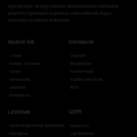
Higiéniai papír- és vegyi termékek, takarítóeszközök szállításával,
komplett szolgáltatások nyújtásával, széles választék, magas
színvonalon és kedvező feltételekkel.
Vásárlói fiók
Információk
Fiókom
Cégünkről
Adataim, Jelszavam
Állásajánlatok
Címeim
Fizetési módok
Rendeléseim
Szállítási Információk
Letöltések
ÁSZF
Kijelentkezés
Letöltések
GDPR
Gyártói Megfelelőségi Nyilatkozatok
Impresszum
Katalógusok
Jogi Nyilatkozat