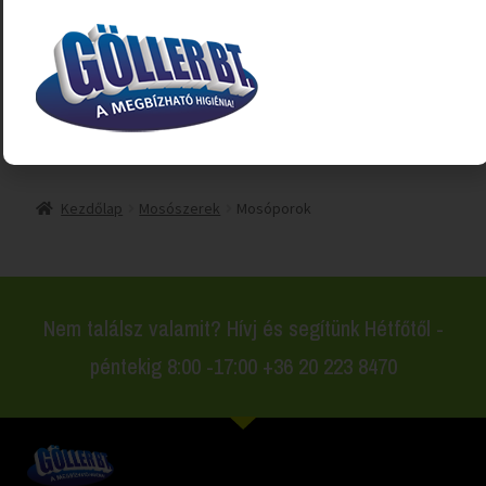
Login to see prices
Mind a(z) 5 találat megjelenítve
Kezdőlap
Mosószerek
Mosóporok
Nem találsz valamit? Hívj és segítünk Hétfőtől -
péntekig 8:00 -17:00 +36 20 223 8470