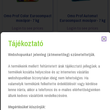
Omo Prof Color Eurocompact
Omo Prof Automat
mosópor- 7 kg
Eurocompact mosópor- 7 kg
Login to see prices
Login to see prices
Tájékoztató
Webshopunkat jelenleg (átmenetileg) szüneteltetjük.
A termékeink mellett feltüntetett árak tájékoztató jellegűek, a
termékek kosárba helyezése és az Internetes vásárlás
webshopunkban bizonytalan ideig nem lehetséges. Ha
valamelyik termékünk felkeltette érdeklődését vagy kérdése
lenne iránta, akkor a telefonos és e-mailes elérhetőségeinken
állunk kedves vásárlóink rendelkezésére.
Shantare fertőtlenítő
mosópor- 20 kg
Megértésüket köszönjük: