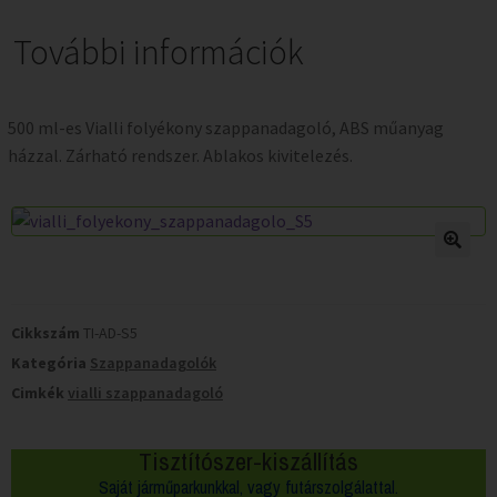
További információk
500 ml-es Vialli folyékony szappanadagoló, ABS műanyag
házzal. Zárható rendszer. Ablakos kivitelezés.
Cikkszám
TI-AD-S5
Kategória
Szappanadagolók
Cimkék
vialli szappanadagoló
Tisztítószer-kiszállítás
Saját járműparkunkkal, vagy futárszolgálattal.