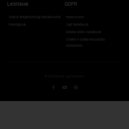
Letöltések
GDPR
Gyártói Megfelelőségi Nyilatkozatok
Impresszum
Katalógusok
Jogi Nyilatkozat
Adatkezelési nyilatkozat
Cookie-k (sütik) használata
oldalainkon
© 2019 Minden jog fenntartva