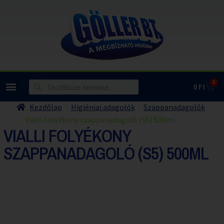
0
0
Ft
Kezdőlap
Higiéniai adagolók
Szappanadagolók
Vialli Folyékony szappanadagoló (S5) 500ml
VIALLI FOLYÉKONY
SZAPPANADAGOLÓ (S5) 500ML