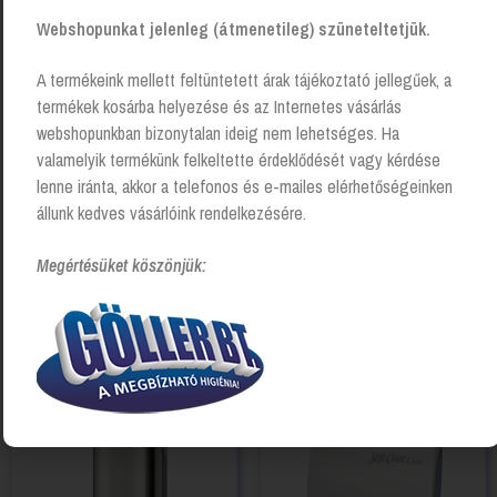
Webshopunkat jelenleg (átmenetileg) szüneteltetjük.
A termékeink mellett feltüntetett árak tájékoztató jellegűek, a
termékek kosárba helyezése és az Internetes vásárlás
webshopunkban bizonytalan ideig nem lehetséges. Ha
valamelyik termékünk felkeltette érdeklődését vagy kérdése
lenne iránta, akkor a telefonos és e-mailes elérhetőségeinken
állunk kedves vásárlóink rendelkezésére.
Megértésüket köszönjük:
Tork Elevation habszappan
Habszappan adagoló –
adagoló
selyemfényű acél, 1 literes
Login to see prices
Login to see prices