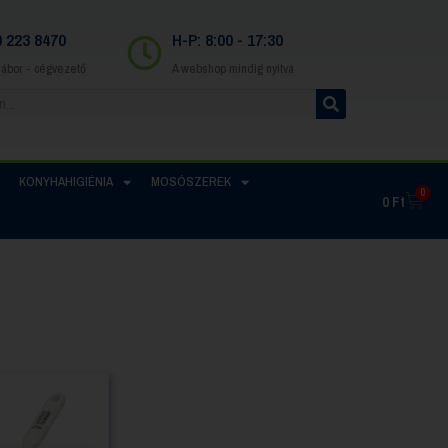
0 223 8470
H-P: 8:00 - 17:30
Gábor - cégvezető
A webshop mindig nyitva
KONYHAHIGIÉNIA
MOSÓSZEREK
0
0
Ft