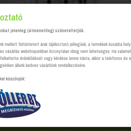
oztató
kat jelenleg (átmenetileg) szüneteltetjük.
nk mellett feltüntetett árak tájékoztató jellegűek, a termékek kosárba he
ézi, PBT erős
Pohármosó kefe 3×18 cm
Surolókefe
tes vásárlás webshopunkban bizonytalan ideig nem lehetséges. Ha valamel
,5 cm
edénym
Login to see prices
felkeltette érdeklődését vagy kérdése lenne iránta, akkor a telefonos és 
see prices
Login to 
geinken állunk kedves vásárlóink rendelkezésére.
t megjelenítve
ket köszönjük:
eszközök