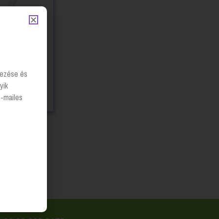
lyezése és
 Kézi, erős
yik
osogató
e-mailes
see prices