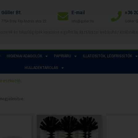
Göller Bt.
E-mail
+36 2
7754 Bóly, Fáy András utca 22.
info@goller.hu
Göller 
HIGIÉNIAI ADAGOLÓK
PAPÍRÁRU
ILLATOSÍTÓK, LÉGFRISSÍTŐK
HULLADÉKTÁROLÁS
ó eszközök
t megjelenítve