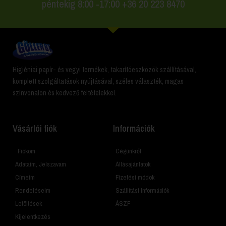
péntekig 8:00 -17:00 +36 20 223 8470
Higiéniai papír- és vegyi termékek, takarítóeszközök szállításával,
komplett szolgáltatások nyújtásával, széles választék, magas
színvonalon és kedvező feltételekkel.
Vásárlói fiók
Információk
Fiókom
Cégünkről
Adataim, Jelszavam
Állásajánlatok
Címeim
Fizetési módok
Rendeléseim
Szállítási Információk
Letöltések
ÁSZF
Kijelentkezés