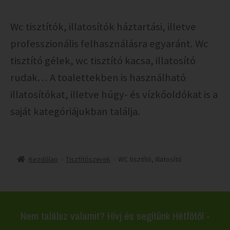
Wc tisztítók, illatosítók háztartási, illetve
professzionális felhasználásra egyaránt. Wc
tisztító gélek, wc tisztító kacsa, illatosító
rudak… A toalettekben is használható
illatosítókat, illetve húgy- és vízkőoldókat is a
saját kategóriájukban találja.
Kezdőlap
Tisztítószerek
WC tisztító, illatosító
Nem találsz valamit? Hívj és segítünk Hétfőtől -