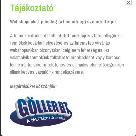
Tájékoztató
Webshopunkat jelenleg (átmenetileg) szüneteltetjük.
Bref Duo Aktiv Wc frissítő gél
Cillit Bang Power Cleaner WC
A termékeink mellett feltüntetett árak tájékoztató jellegűek, a
utántöltő – 2 x 50 ml
tisztító – citrus, 750 ml
termékek kosárba helyezése és az Internetes vásárlás
Login to see prices
Login to see prices
webshopunkban bizonytalan ideig nem lehetséges. Ha
valamelyik termékünk felkeltette érdeklődését vagy kérdése
lenne iránta, akkor a telefonos és e-mailes elérhetőségeinken
állunk kedves vásárlóink rendelkezésére.
Megértésüket köszönjük:
Domestos Professional
Duck Fresh Discs 4 az 1-ben