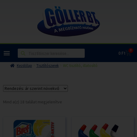
0
0
Ft
Kezdőlap
Tisztítószerek
WC tisztító, illatosító
Mind a(z) 18 találat megjelenítve