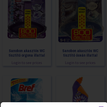
Sanobon akasztós WC
Sanobon akasztós WC
tisztító orgona illattal
tisztító óceán illattal
Login to see prices
Login to see prices