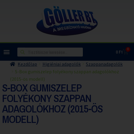
0
0
Ft
Kezdőlap
Higiéniai adagolók
Szappanadagolók
S-Box gumiszelep folyékony szappan adagolókhoz
(2015-ös modell)
S-BOX GUMISZELEP
FOLYÉKONY SZAPPAN
ADAGOLÓKHOZ (2015-ÖS
MODELL)