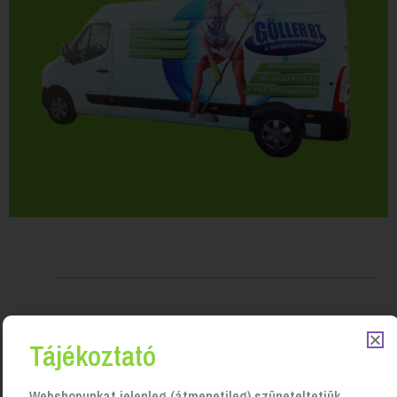
Kapcsolódó Termékek
Tájékoztató
Webshopunkat jelenleg (átmenetileg) szüneteltetjük.