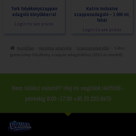
Tork folyékonyszappan
Katrin Inclusive
adagoló könyökkarral
szappanadagoló – 1 000 ml,
fehér
Login to see prices
Login to see prices
Kezdőlap
Higiéniai adagolók
Szappanadagolók
S-Box
gumiszelep folyékony szappan adagolókhoz (2015-ös modell)
Nem találsz valamit? Hívj és segítünk Hétfőtől -
péntekig 8:00 -17:00 +36 20 223 8470