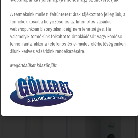
A termékeink mellett feltüntetett árak tájékoztató jellegűek, a
termékek kosárba helyezése és az Internetes vásárlás
webshopunkban bizonytalan ideig nem lehetséges. Ha
valamelyik termékünk felkeltette érdeklődését vagy kérdése
lenne iránta, akkor a telefonos és e-mailes elérhetőségeinken
állunk kedves vásárlóink rendelkezésére.
Megértésüket köszönjük:
Habszappan adagoló –
Folyékonyszappan adagoló
ujjlenyomat mentes
(Vialli S6)1L
selyemfényű acél, 1 literes
Login to see prices
Login to see prices