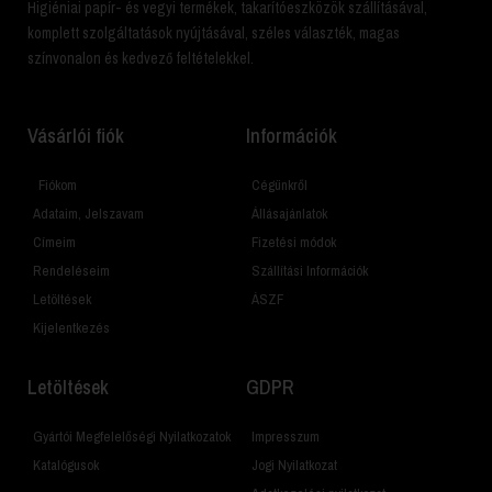
Higiéniai papír- és vegyi termékek, takarítóeszközök szállításával,
komplett szolgáltatások nyújtásával, széles választék, magas
színvonalon és kedvező feltételekkel.
Vásárlói fiók
Információk
Fiókom
Cégünkről
Adataim, Jelszavam
Állásajánlatok
Címeim
Fizetési módok
Rendeléseim
Szállítási Információk
Letöltések
ÁSZF
Kijelentkezés
Letöltések
GDPR
Gyártói Megfelelőségi Nyilatkozatok
Impresszum
Katalógusok
Jogi Nyilatkozat