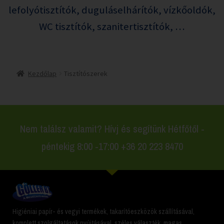
lefolyótisztítók, duguláselhárítók, vízkőoldók,
WC tisztítók, szanitertisztítók, …
Kezdőlap
Tisztítószerek
Nem találsz valamit? Hívj és segítünk Hétfőtől -
péntekig 8:00 -17:00 +36 20 223 8470
Higiéniai papír- és vegyi termékek, takarítóeszközök szállításával,
komplett szolgáltatások nyújtásával, széles választék, magas