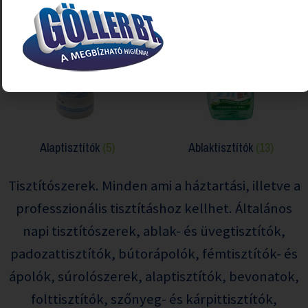
Alaptisztítók
(5)
Ablaktisztítók
(13)
Tisztítószerek. Minden ami a háztartási, illetve a
professzionális tisztításhoz kellhet. Általános
napi tisztítószerek, ablak- és üvegtisztítók,
padozattisztítók, bútorápolók, fémtisztítók- és
ápolók, súrolószerek, alaptisztítók, bevonatok,
folttisztítók, szőnyeg- és kárpittisztítók,