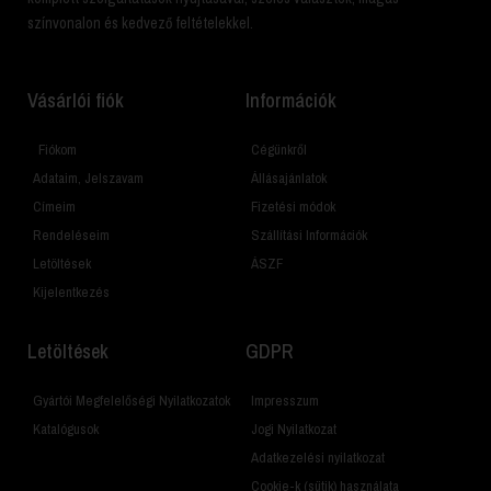
színvonalon és kedvező feltételekkel.
Vásárlói fiók
Információk
Fiókom
Cégünkről
Adataim, Jelszavam
Állásajánlatok
Címeim
Fizetési módok
Rendeléseim
Szállítási Információk
Letöltések
ÁSZF
Kijelentkezés
Letöltések
GDPR
Gyártói Megfelelőségi Nyilatkozatok
Impresszum
Katalógusok
Jogi Nyilatkozat
Adatkezelési nyilatkozat
Cookie-k (sütik) használata