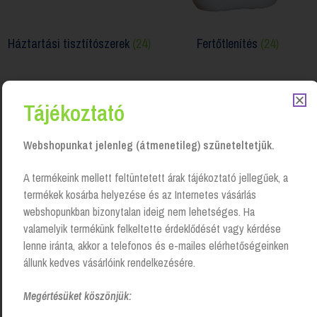
Háztartási tisztítószerek
(24)
Fertőtlenítés
(24)
Tájékoztató
Webshopunkat jelenleg (átmenetileg) szüneteltetjük.
A termékeink mellett feltüntetett árak tájékoztató jellegűek, a
termékek kosárba helyezése és az Internetes vásárlás
webshopunkban bizonytalan ideig nem lehetséges. Ha
valamelyik termékünk felkeltette érdeklődését vagy kérdése
lenne iránta, akkor a telefonos és e-mailes elérhetőségeinken
Bútortisztítók
(8)
Általános tisztítás
(14)
állunk kedves vásárlóink rendelkezésére.
Megértésüket köszönjük: