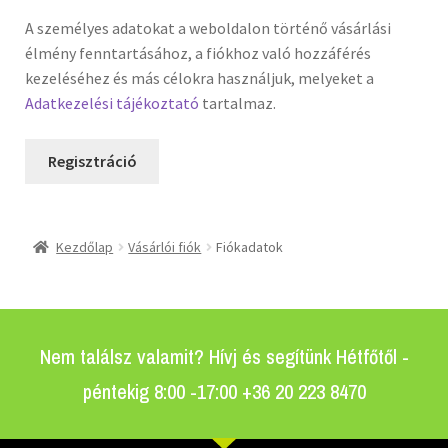
A személyes adatokat a weboldalon történő vásárlási
élmény fenntartásához, a fiókhoz való hozzáférés
kezeléséhez és más célokra használjuk, melyeket a
Adatkezelési tájékoztató
tartalmaz.
Regisztráció
Kezdőlap
Vásárlói fiók
Fiókadatok
Nem találsz valamit? Hívj és segítünk Hétfőtől -
péntekig 8:00 -17:00 +36 20 223 8470