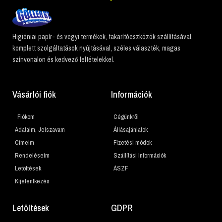
Higiéniai papír- és vegyi termékek, takarítóeszközök szállításával,
komplett szolgáltatások nyújtásával, széles választék, magas
színvonalon és kedvező feltételekkel.
Vásárlói fiók
Információk
Fiókom
Cégünkről
Adataim, Jelszavam
Állásajánlatok
Címeim
Fizetési módok
Rendeléseim
Szállítási Információk
Letöltések
ÁSZF
Kijelentkezés
Letöltések
GDPR