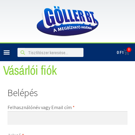
0
0
Ft
ILLATOSÍTÓK, LÉGFRISSÍTŐK
Vásárlói fiók
Belépés
Felhasználónév vagy Email cím
*