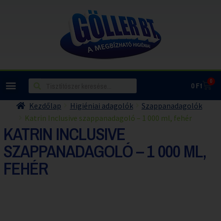
0
0
Ft
Kezdőlap
Higiéniai adagolók
Szappanadagolók
Katrin Inclusive szappanadagoló – 1 000 ml, fehér
KATRIN INCLUSIVE
SZAPPANADAGOLÓ – 1 000 ML,
FEHÉR