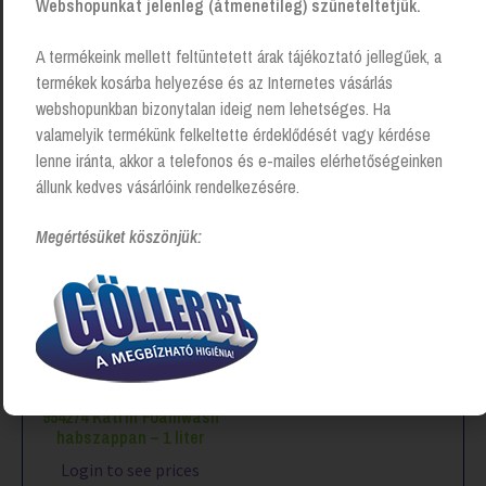
Webshopunkat jelenleg (átmenetileg) szüneteltetjük.
A termékeink mellett feltüntetett árak tájékoztató jellegűek, a
termékek kosárba helyezése és az Internetes vásárlás
webshopunkban bizonytalan ideig nem lehetséges. Ha
Érdekelhetnek még…
valamelyik termékünk felkeltette érdeklődését vagy kérdése
lenne iránta, akkor a telefonos és e-mailes elérhetőségeinken
állunk kedves vásárlóink rendelkezésére.
Megértésüket köszönjük:
954274 Katrin Foamwash
habszappan – 1 liter
Login to see prices