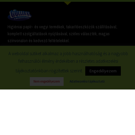
Higiéniai papír- és vegyi termékek, takarítóeszközök szállításával,
komplett szolgáltatások nyújtásával, széles választék, magas
színvonalon és kedvező feltételekkel.
A weboldal sütiket alkalmaz a jobb használhatóság és a nagyobb
Vásárlói fiók
Információk
felhasználói élmény érdekében a részletes adatkezelési
tájékoztatónkban rögzítettek szerint.
Engedélyezem
Fiókom
Cégünkről
Nem engedélyezem
Adatkezelési tájékoztató
Adataim, Jelszavam
Állásajánlatok
Címeim
Fizetési módok
Rendeléseim
Szállítási Információk
Letöltések
ÁSZF
Kijelentkezés
Letöltések
GDPR