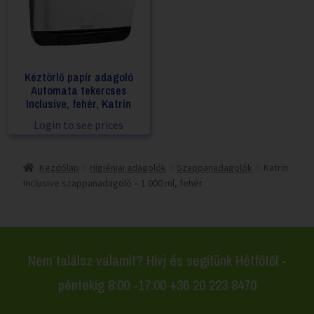
Kéztörlő papír adagoló
Automata tekercses
Inclusive, fehér, Katrin
Login to see prices
Kezdőlap
Higiéniai adagolók
Szappanadagolók
Katrin
Inclusive szappanadagoló – 1 000 ml, fehér
Nem találsz valamit? Hívj és segítünk Hétfőtől -
péntekig 8:00 -17:00 +36 20 223 8470