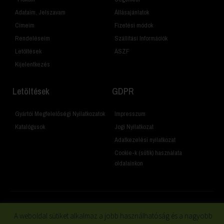
Adataim, Jelszavam
Állásajánlatok
Címeim
Fizetési módok
Rendeléseim
Szállítási Információk
Letöltések
ÁSZF
Kijelentkezés
Letöltések
GDPR
Gyártói Megfelelőségi Nyilatkozatok
Impresszum
Katalógusok
Jogi Nyilatkozat
Adatkezelési nyilatkozat
Cookie-k (sütik) használata
oldalainkon
A weboldal sütiket alkalmaz a jobb használhatóság és a nagyobb
© 2019 Minden jog fenntartva