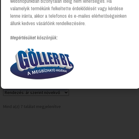
webshopunkban bizonytalan ideig nem lehetséges. Ha
valamelyik termékünk felkeltette érdeklődését vagy kérdése
lenne iránta, akkor a telefonos és e-mailes elérhetőségeinken
állunk kedves vásárlóink rendelkezésére.
Megértésüket köszönjük:
Pókhálózó
Login to see prices
Mind a(z) 7 találat megjelenítve