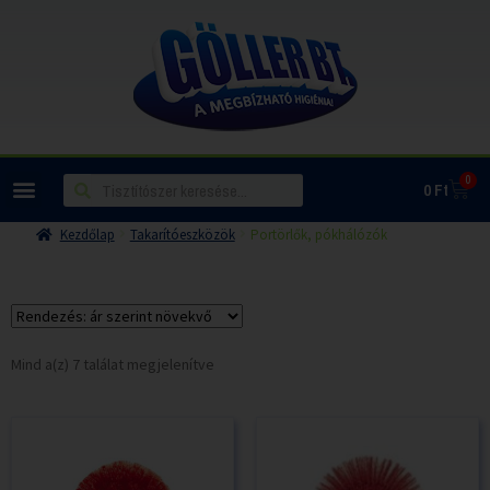
0
0
Ft
Kezdőlap
Takarítóeszközök
Portörlők, pókhálózók
Mind a(z) 7 találat megjelenítve