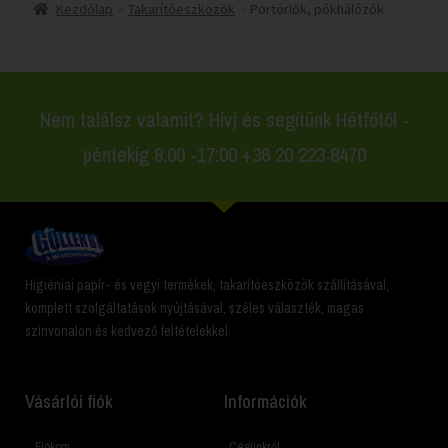
Kezdőlap
Takarítóeszközök
Portörlők, pókhálózók
Nem találsz valamit? Hívj és segítünk Hétfőtől -
péntekig 8:00 -17:00 +36 20 223 8470
Higiéniai papír- és vegyi termékek, takarítóeszközök szállításával,
komplett szolgáltatások nyújtásával, széles választék, magas
színvonalon és kedvező feltételekkel.
Vásárlói fiók
Információk
Fiókom
Cégünkről