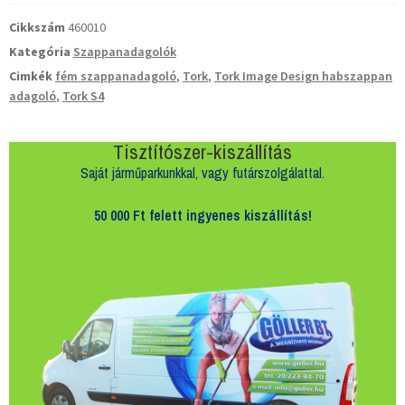
Cikkszám
460010
Kategória
Szappanadagolók
Cimkék
fém szappanadagoló
,
Tork
,
Tork Image Design habszappan
adagoló
,
Tork S4
Tisztítószer-kiszállítás
Saját járműparkunkkal, vagy futárszolgálattal.
50 000 Ft felett
ingyenes kiszállítás!