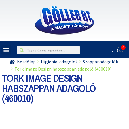
0
0
Ft
ILLATOSÍTÓK, LÉGFRISSÍTŐK
Kezdőlap
Higiéniai adagolók
Szappanadagolók
Tork Image Design habszappan adagoló (460010)
TORK IMAGE DESIGN
HABSZAPPAN ADAGOLÓ
(460010)