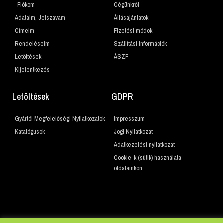
Fiókom
Cégünkről
Adataim, Jelszavam
Állásajánlatok
Címeim
Fizetési módok
Rendeléseim
Szállítási Információk
Letöltések
ÁSZF
Kijelentkezés
Letöltések
GDPR
Gyártói Megfelelőségi Nyilatkozatok
Impresszum
Katalógusok
Jogi Nyilatkozat
Adatkezelési nyilatkozat
Cookie-k (sütik) használata
oldalainkon
© 2019 Minden jog fenntartva