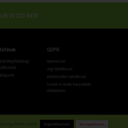
 +36 20 223 8470
töltések
GDPR
rtói Megfelelőségi
Impresszum
latkozatok
Jogi Nyilatkozat
alógusok
Adatkezelési nyilatkozat
Cookie-k (sütik) használata
oldalainkon
n rögzítettek szerint.
Engedélyezem
Nem engedélyezem