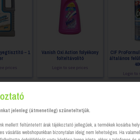
yegtisztító – 1
Vanish Oxi Action folyékony
CIF ProFormul
er
folteltávolító
általános felül
40
see prices
Login to see prices
Login to 
oztató
kat jelenleg (átmenetileg) szüneteltetjük.
nk mellett feltüntetett árak tájékoztató jellegűek, a termékek kosárba he
tes vásárlás webshopunkban bizonytalan ideig nem lehetséges. Ha valamel
felkeltette érdeklődését vagy kérdése lenne iránta, akkor a telefonos és 