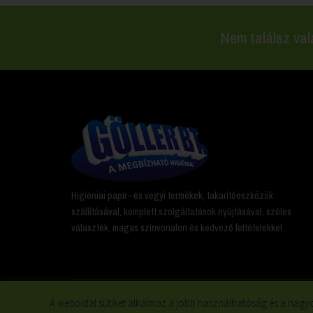
Nem találsz val
Higiéniai papír- és vegyi termékek, takarítóeszközök
szállításával, komplett szolgáltatások nyújtásával, széles
választék, magas színvonalon és kedvező feltételekkel.
A weboldal sütiket alkalmaz a jobb használhatóság és a nagyo