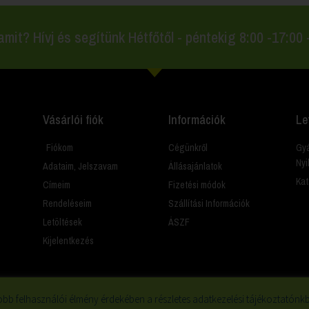
amit? Hívj és segítünk Hétfőtől - péntekig 8:00 -17:00
Vásárlói fiók
Információk
Le
Fiókom
Cégünkről
Gyá
Nyi
Adataim, Jelszavam
Állásajánlatok
Kat
Címeim
Fizetési módok
Rendeléseim
Szállítási Információk
Letöltések
ÁSZF
Kijelentkezés
bb felhasználói élmény érdekében a részletes adatkezelési tájékoztatónkba