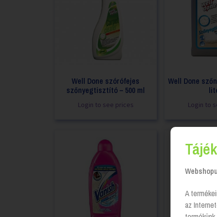
Well Done szórófejes
Well Done szőn
szőnyegtisztító – 500 ml
lit
Login to see prices
Login to 
Tájék
Webshopun
A termékei
az Interne
termékünk 