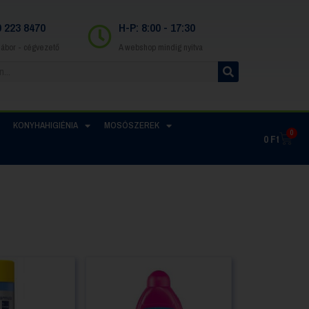
0 223 8470
H-P: 8:00 - 17:30
Gábor - cégvezető
A webshop mindig nyitva
KONYHAHIGIÉNIA
MOSÓSZEREK
0
0
Ft