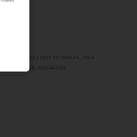
felhasználásra szánt termékek, mint
tító samponok, extrakciós