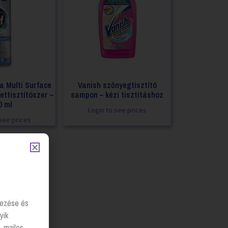
a Multi Surface
Vanish szőnyegtisztító
ettisztítószer –
sampon – kézi tisztításhoz
0 ml
Login to see prices
see prices
lyezése és
yik
e-mailes