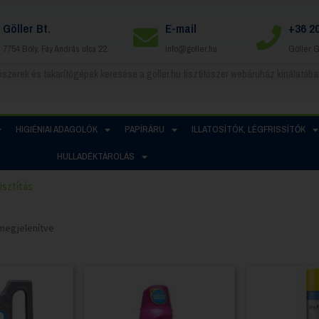
Göller Bt.
E-mail
+36 2
7754 Bóly, Fáy András utca 22.
info@goller.hu
Göller 
HIGIÉNIAI ADAGOLÓK
PAPÍRÁRU
ILLATOSÍTÓK, LÉGFRISSÍTŐK
HULLADÉKTÁROLÁS
isztítás
t megjelenítve