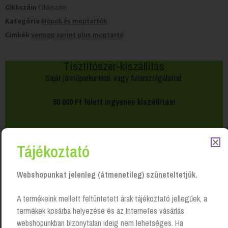
Cikkszám
Cikkszám
Kategória
Mopok és moptartók
Cimkék
vermop sprint plus moptartó
Tisztítószer-kiszállítás
Saját járműparkunkkal, vagy futárszolgálattal.
50 000 Ft felett
ingyenes kiszállítás!
Tájékoztató
Webshopunkat jelenleg (átmenetileg) szüneteltetjük.
A termékeink mellett feltüntetett árak tájékoztató jellegűek, a
termékek kosárba helyezése és az Internetes vásárlás
webshopunkban bizonytalan ideig nem lehetséges. Ha