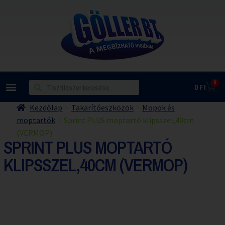
0
0
Ft
Kezdőlap
Takarítóeszközök
Mopok és
moptartók
Sprint PLUS moptartó klipsszel,40cm
(VERMOP)
SPRINT PLUS MOPTARTÓ
KLIPSSZEL,40CM (VERMOP)