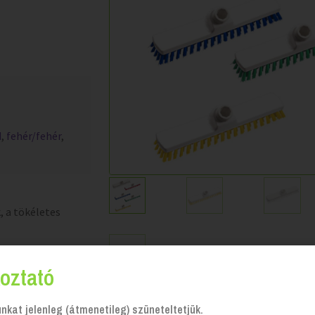
d
,
fehér/fehér
,
 a tökéletes
oztató
kat jelenleg (átmenetileg) szüneteltetjük.