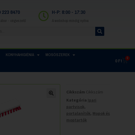
0 223 8470
H-P: 8:00 - 17:30
Gábor - cégvezető
A webshop mindig nyitva
KONYHAHIGIÉNIA
MOSÓSZEREK
0
0
Ft
Cikkszám
Cikkszám
Kategória
Ipari
partvisok,
portalanítók
,
Mopok és
moptartók