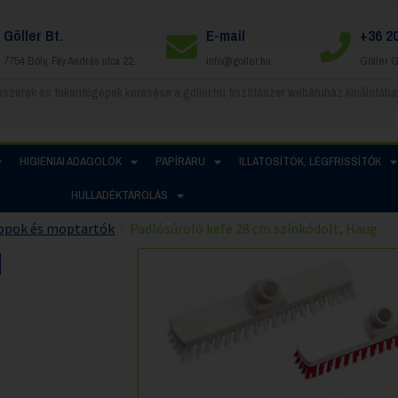
Göller Bt.
E-mail
+36 2
7754 Bóly, Fáy András utca 22.
info@goller.hu
Göller 
HIGIÉNIAI ADAGOLÓK
PAPÍRÁRU
ILLATOSÍTÓK, LÉGFRISSÍTŐK
HULLADÉKTÁROLÁS
opok és moptartók
Padlósúroló kefe 28 cm színkódolt, Haug
M