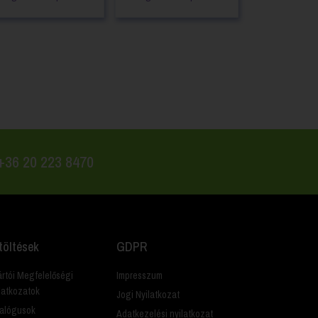
 +36 20 223 8470
töltések
GDPR
rtói Megfelelőségi
Impresszum
latkozatok
Jogi Nyilatkozat
alógusok
Adatkezelési nyilatkozat