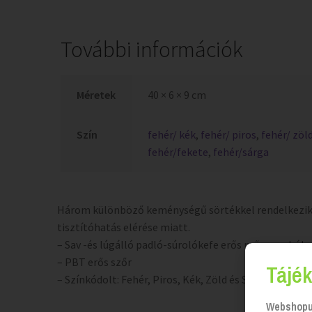
További információk
Méretek
40 × 6 × 9 cm
Szín
fehér/ kék
,
fehér/ piros
,
fehér/ zöl
fehér/fekete
,
fehér/sárga
Három különböző keménységű sörtékkel rendelkezik,
tisztítóhatás elérése miatt.
– Sav -és lúgálló padló-súrolókefe erős műanyagból
– PBT erős szőr
Tájék
– Színkódolt: Fehér, Piros, Kék, Zöld és Sárga
Webshopun