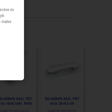
lyezése és
yik
e-mailes
úrolókefe Kézi, PBT
Súrolókefe Kézi, PBT
rős rövid nyél, fehér
erős 19×6,5 cm
Login to see prices
Login to see prices