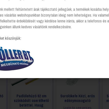
nk mellett feltüntetett árak tájékoztató jellegűek, a termékek kosárba he
tes vásárlás webshopunkban bizonytalan ideig nem lehetséges. Ha valamel
felkeltette érdeklődését vagy kérdése lenne iránta, akkor a telefonos és 
geinken állunk kedves vásárlóink rendelkezésére.
ket köszönjük:
tó
Padlólehúzó 62 cm
Surolókefe Kézi, erős
S
színkódolt cserélhető
edénymosogató
e
betéttel, Haug
Login to see prices