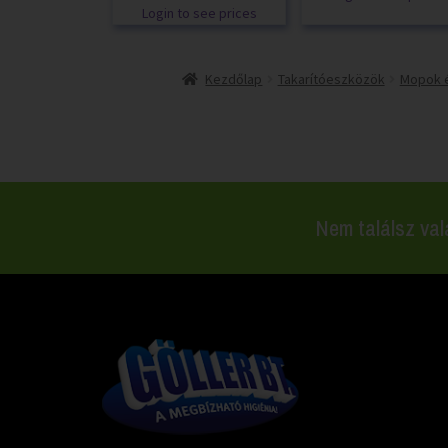
Login to see prices
Kezdőlap
Takarítóeszközök
Mopok 
Nem találsz val