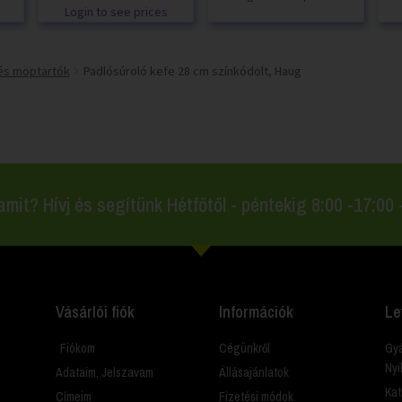
Login to see prices
és moptartók
Padlósúroló kefe 28 cm színkódolt, Haug
amit? Hívj és segítünk Hétfőtől - péntekig 8:00 -17:00
Vásárlói fiók
Információk
Le
Fiókom
Cégünkről
Gyá
Nyi
Adataim, Jelszavam
Állásajánlatok
Kat
Címeim
Fizetési módok