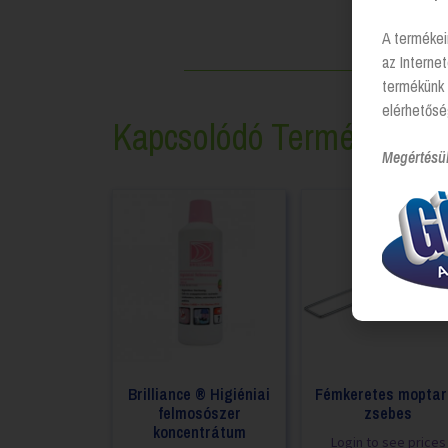
A termékei
az Interne
termékünk 
elérhetősé
Kapcsolódó Termékek
Megértésü
Brilliance ® Higiéniai
Fémkeretes moptar
felmosószer
zsebes
koncentrátum
Login to see prices