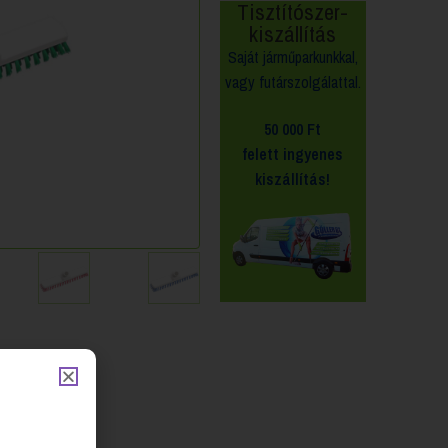
Tisztítószer-
kiszállítás
Saját járműparkunkkal,
vagy futárszolgálattal.
50 000 Ft
felett
ingyenes
kiszállítás!