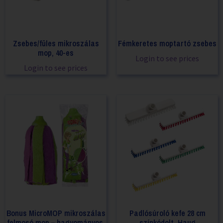
Zsebes/füles mikroszálas
Fémkeretes moptartó zsebes
mop, 40-es
Login to see prices
Login to see prices
Bonus MicroMOP mikroszálas
Padlósúroló kefe 28 cm
felmosó mop – hagyományos,
színkódolt, Haug