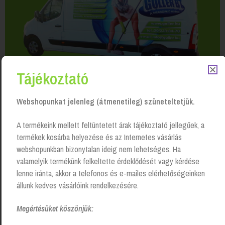
Tájékoztató
Webshopunkat jelenleg (átmenetileg) szüneteltetjük.
A termékeink mellett feltüntetett árak tájékoztató jellegűek, a
termékek kosárba helyezése és az Internetes vásárlás
webshopunkban bizonytalan ideig nem lehetséges. Ha
valamelyik termékünk felkeltette érdeklődését vagy kérdése
Kapcsolódó Termékek
lenne iránta, akkor a telefonos és e-mailes elérhetőségeinken
állunk kedves vásárlóink rendelkezésére.
Megértésüket köszönjük: