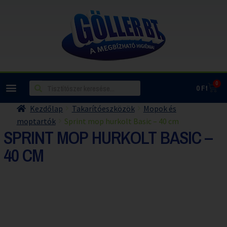
0
0
Ft
Kezdőlap
Takarítóeszközök
Mopok és
moptartók
Sprint mop hurkolt Basic – 40 cm
SPRINT MOP HURKOLT BASIC –
40 CM