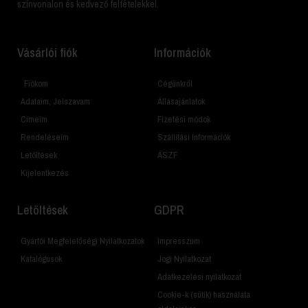
színvonalon és kedvező feltételekkel.
Vásárlói fiók
Információk
Fiókom
Cégünkről
Adataim, Jelszavam
Állásajánlatok
Címeim
Fizetési módok
Rendeléseim
Szállítási Információk
Letöltések
ÁSZF
Kijelentkezés
Letöltések
GDPR
Gyártói Megfelelőségi Nyilatkozatok
Impresszum
Katalógusok
Jogi Nyilatkozat
Adatkezelési nyilatkozat
Cookie-k (sütik) használata