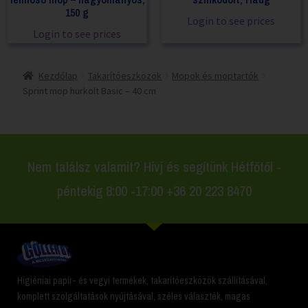
150 g
Login to see prices
Login to see prices
Kezdőlap
Takarítóeszközök
Mopok és moptartók
Sprint mop hurkolt Basic – 40 cm
Nem találsz valamit? Hívj és segítünk Hétfőtől -
péntekig 8:00 -17:00 +36 20 223 8470
Higiéniai papír- és vegyi termékek, takarítóeszközök szállításával,
komplett szolgáltatások nyújtásával, széles választék, magas