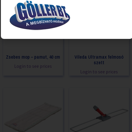
Zsebes mop – pamut, 40 cm
Vileda Ultramax felmosó
szett
Login to see prices
Login to see prices