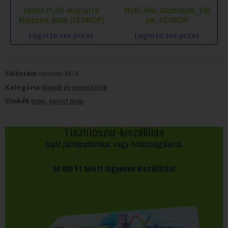
Sprint PLUS moptartó
Nyél, fém: Alumínium, 140
klipsszel,40cm (VERMOP)
cm, VERMOP
Login to see prices
Login to see prices
Cikkszám
vermop-4824
Kategória
Mopok és moptartók
Cimkék
mop
,
sprint mop
Tisztítószer-kiszállítás
Saját járműparkunkkal, vagy futárszolgálattal.
50 000 Ft felett
ingyenes kiszállítás!