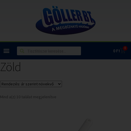
0
0
Ft
Zöld
Mind a(z) 10 találat megjelenítve