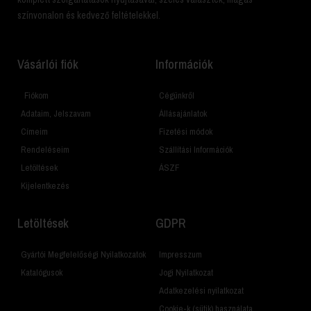
színvonalon és kedvező feltételekkel.
Vásárlói fiók
Információk
Fiókom
Cégünkről
Adataim, Jelszavam
Állásajánlatok
Címeim
Fizetési módok
Rendeléseim
Szállítási Információk
Letöltések
ÁSZF
Kijelentkezés
Letöltések
GDPR
Gyártói Megfelelőségi Nyilatkozatok
Impresszum
Katalógusok
Jogi Nyilatkozat
Adatkezelési nyilatkozat
Cookie-k (sütik) használata