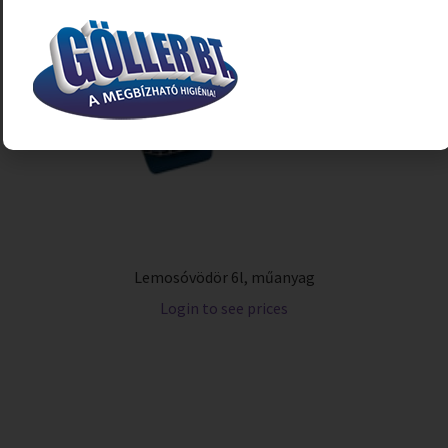
Lemosóvödör 6l, műanyag
Login to see prices