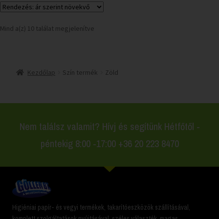
Mind a(z) 10 találat megjelenítve
Kezdőlap
Szín termék
Zöld
Nem találsz valamit? Hívj és segítünk Hétfőtől -
péntekig 8:00 -17:00 +36 20 223 8470
Higiéniai papír- és vegyi termékek, takarítóeszközök szállításával,
komplett szolgáltatások nyújtásával, széles választék, magas