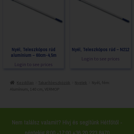
Nyél, Teleszkópos rúd
Nyél, Teleszkópos rúd – N212
alumínium – 60cm-4,5m
Login to see prices
Login to see prices
Kezdőlap
Takarítóeszközök
Nyelek
Nyél, fém:
Alumínium, 140 cm, VERMOP
Nem találsz valamit? Hívj és segítünk Hétfőtől -
péntekig 8:00 -17:00 +36 20 223 8470