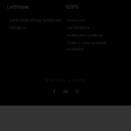
Letöltések
GDPR
Gyártói Megfelelőségi Nyilatkozatok
Impresszum
Katalógusok
Jogi Nyilatkozat
Adatkezelési nyilatkozat
Cookie-k (sütik) használata
oldalainkon
© 2019 Minden jog fenntartva