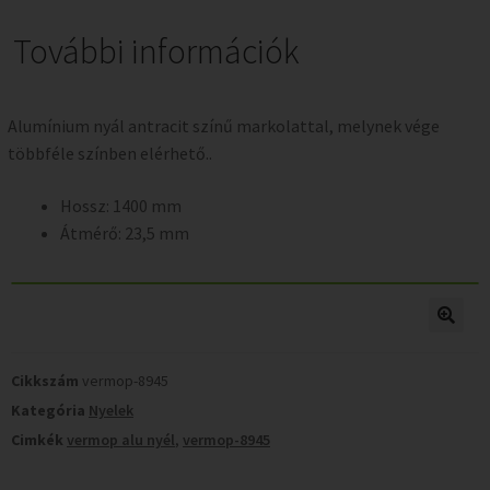
További információk
Alumínium nyál antracit színű markolattal, melynek vége
többféle színben elérhető..
Hossz: 1400 mm
Átmérő: 23,5 mm
Cikkszám
vermop-8945
Kategória
Nyelek
Cimkék
vermop alu nyél
,
vermop-8945