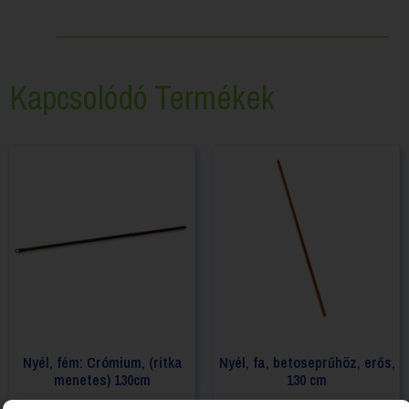
Kapcsolódó Termékek
Nyél, fém: Crómium, (ritka
Nyél, fa, betoseprűhöz, erős,
menetes) 130cm
130 cm
Login to see prices
Login to see prices