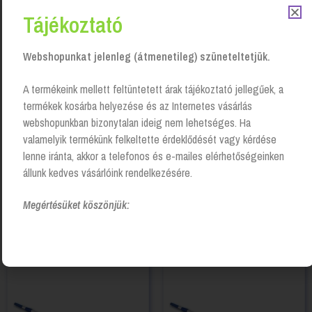
Tájékoztató
Webshopunkat jelenleg (átmenetileg) szüneteltetjük.
A termékeink mellett feltüntetett árak tájékoztató jellegűek, a
termékek kosárba helyezése és az Internetes vásárlás
webshopunkban bizonytalan ideig nem lehetséges. Ha
valamelyik termékünk felkeltette érdeklődését vagy kérdése
lenne iránta, akkor a telefonos és e-mailes elérhetőségeinken
állunk kedves vásárlóink rendelkezésére.
Nyél terempartvishoz
Nyél, fa, lakkozott, 110 cm
Megértésüket köszönjük:
Login to see prices
Login to see prices