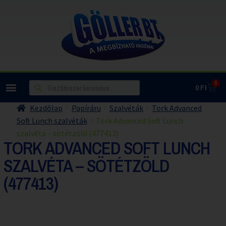
0
0
Ft
Kezdőlap
Papíráru
Szalvéták
Tork Advanced
Soft Lunch szalvéták
Tork Advanced Soft Lunch
szalvéta – sötétzöld (477413)
TORK ADVANCED SOFT LUNCH
SZALVÉTA – SÖTÉTZÖLD
(477413)