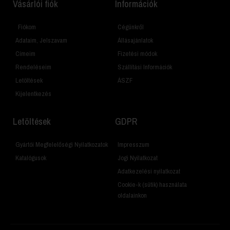
Vásárlói fiók
Információk
Fiókom
Cégünkről
Adataim, Jelszavam
Állásajánlatok
Címeim
Fizetési módok
Rendeléseim
Szállítási Információk
Letöltések
ÁSZF
Kijelentkezés
Letöltések
GDPR
Gyártói Megfelelőségi Nyilatkozatok
Impresszum
Katalógusok
Jogi Nyilatkozat
Adatkezelési nyilatkozat
Cookie-k (sütik) használata
oldalainkon