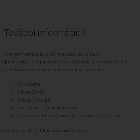
További információk
Könnyen formázható, formatartó, cellulóz és
újrahasznosított papírból készült szalvéta, mely megfelel
az ISEGA élelmiszerbiztonsági szabványoknak.
Szín: sárga
Méret: 33×33
Réteg: 3 rétegű
Hajtogatás: 1/4 hajtogatású
Kiszerelés: 150 db / csomag, 10 csomag / karton
A feltüntetett ár
1 kartonra
vonatkozik.