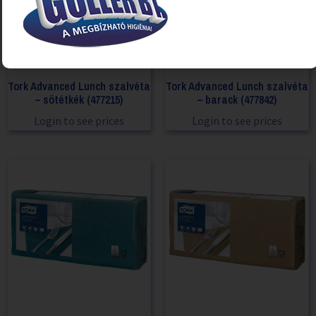
Tork Advanced Lunch szalvéta
Tork Advanced Lunch szalvéta
– sötétkék (477215)
– barack (477842)
Login to see prices
Login to see prices