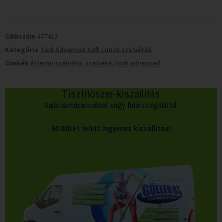
Cikkszám
477413
Kategória
Tork Advanced Soft Lunch szalvéták
Cimkék
éttermi szalvéta
,
szalvéta
,
tork advanced
Tisztítószer-kiszállítás
Saját járműparkunkkal, vagy futárszolgálattal.
50 000 Ft felett
ingyenes kiszállítás!