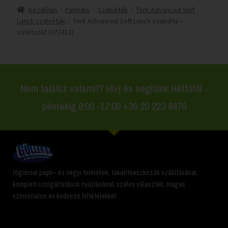
Kezdőlap
Papíráru
Szalvéták
Tork Advanced Soft
Lunch szalvéták
Tork Advanced Soft Lunch szalvéta –
sötétzöld (477413)
Nem találsz valamit? Hívj és segítünk Hétfőtől -
péntekig 8:00 -17:00 +36 20 223 8470
Higiéniai papír- és vegyi termékek, takarítóeszközök szállításával,
komplett szolgáltatások nyújtásával, széles választék, magas
színvonalon és kedvező feltételekkel.