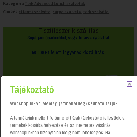
Kategória
Tork Advanced Lunch szalvéták
Cimkék
éttermi szalvéta
,
sárga szalvéta
,
tork szalvéta
Tisztítószer-kiszállítás
Saját járműparkunkkal, vagy futárszolgálattal.
50 000 Ft felett
ingyenes kiszállítás!
Tájékoztató
Webshopunkat jelenleg (átmenetileg) szüneteltetjük.
A termékeink mellett feltüntetett árak tájékoztató jellegűek, a
termékek kosárba helyezése és az Internetes vásárlás
webshopunkban bizonytalan ideig nem lehetséges. Ha