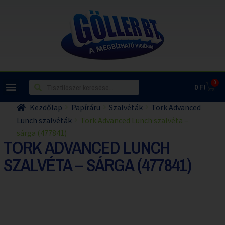
0
0
Ft
Kezdőlap
Papíráru
Szalvéták
Tork Advanced
Lunch szalvéták
Tork Advanced Lunch szalvéta –
sárga (477841)
TORK ADVANCED LUNCH
SZALVÉTA – SÁRGA (477841)