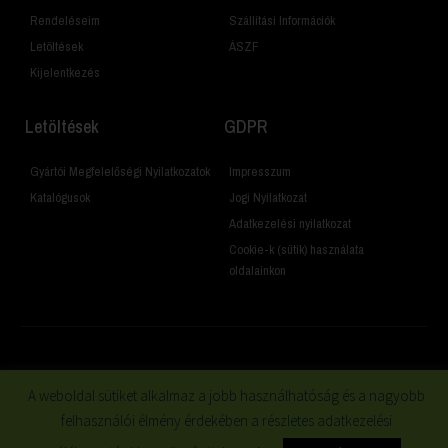
Rendeléseim
Szállítási Információk
Letöltések
ÁSZF
Kijelentkezés
Letöltések
GDPR
Gyártói Megfelelőségi Nyilatkozatok
Impresszum
Katalógusok
Jogi Nyilatkozat
Adatkezelési nyilatkozat
Cookie-k (sütik) használata
oldalainkon
© 2019 Minden jog fenntartva
A weboldal sütiket alkalmaz a jobb használhatóság és a nagyobb
felhasználói élmény érdekében a részletes adatkezelési