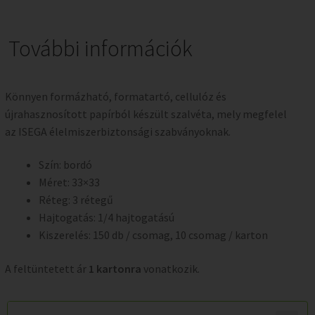
További információk
Könnyen formázható, formatartó, cellulóz és
újrahasznosított papírból készült szalvéta, mely megfelel
az ISEGA élelmiszerbiztonsági szabványoknak.
Szín: bordó
Méret: 33×33
Réteg: 3 rétegű
Hajtogatás: 1/4 hajtogatású
Kiszerelés: 150 db / csomag, 10 csomag / karton
A feltüntetett ár
1 kartonra
vonatkozik.