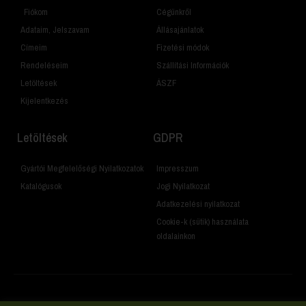
Fiókom
Cégünkről
Adataim, Jelszavam
Állásajánlatok
Címeim
Fizetési módok
Rendeléseim
Szállítási Információk
Letöltések
ÁSZF
Kijelentkezés
Letöltések
GDPR
Gyártói Megfelelőségi Nyilatkozatok
Impresszum
Katalógusok
Jogi Nyilatkozat
Adatkezelési nyilatkozat
Cookie-k (sütik) használata
oldalainkon