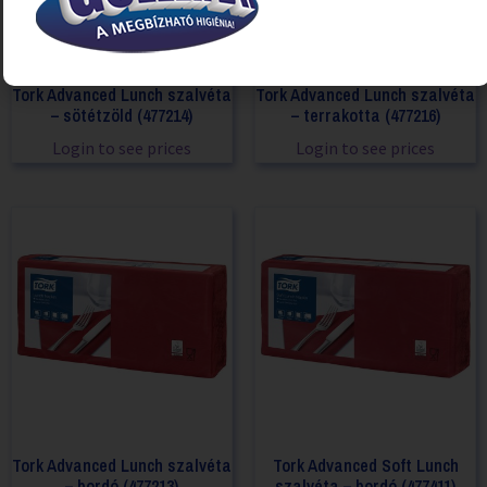
Tork Advanced Lunch szalvéta
Tork Advanced Lunch szalvéta
– sötétzöld (477214)
– terrakotta (477216)
Login to see prices
Login to see prices
Tork Advanced Lunch szalvéta
Tork Advanced Soft Lunch
– bordó (477213)
szalvéta – bordó (477411)