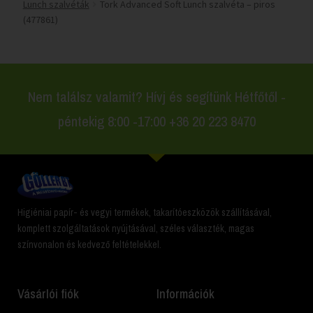
Lunch szalvéták
Tork Advanced Soft Lunch szalvéta – piros
(477861)
Nem találsz valamit? Hívj és segítünk Hétfőtől -
péntekig 8:00 -17:00 +36 20 223 8470
Higiéniai papír- és vegyi termékek, takarítóeszközök szállításával,
komplett szolgáltatások nyújtásával, széles választék, magas
színvonalon és kedvező feltételekkel.
Vásárlói fiók
Információk