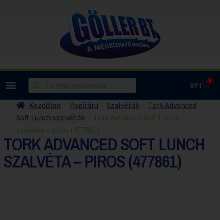
0
0
Ft
Kezdőlap
Papíráru
Szalvéták
Tork Advanced
Soft Lunch szalvéták
Tork Advanced Soft Lunch
szalvéta – piros (477861)
TORK ADVANCED SOFT LUNCH
SZALVÉTA – PIROS (477861)