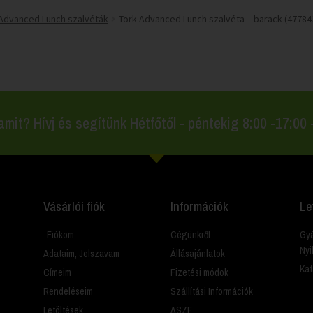
 Advanced Lunch szalvéták
Tork Advanced Lunch szalvéta – barack (47784
amit? Hívj és segítünk Hétfőtől - péntekig 8:00 -17:00
Vásárlói fiók
Információk
Le
Fiókom
Cégünkről
Gyá
Nyi
Adataim, Jelszavam
Állásajánlatok
Kat
Címeim
Fizetési módok
Rendeléseim
Szállítási Információk
Letöltések
ÁSZF