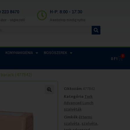
0 223 8470
H-P: 8:00 - 17:30
Gábor - cégvezető
A webshop mindig nyitva
KONYHAHIGIÉNIA
MOSÓSZEREK
0
0
Ft
 barack (477842)
Cikkszám
477842
Kategória
Tork
Advanced Lunch
szalvéták
Cimkék
éttermi
szalvéta
,
szalvéta
,
tork advanced