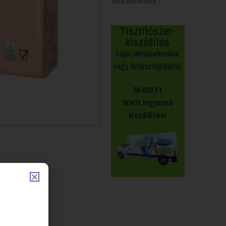
Tisztítószer-
kiszállítás
Saját járműparkunkkal,
vagy futárszolgálattal.
50 000 Ft
felett
ingyenes
kiszállítás!