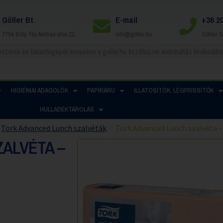
Göller Bt.
E-mail
+36 2
7754 Bóly, Fáy András utca 22.
info@goller.hu
Göller 
HIGIÉNIAI ADAGOLÓK
PAPÍRÁRU
ILLATOSÍTÓK, LÉGFRISSÍTŐK
HULLADÉKTÁROLÁS
Tork Advanced Lunch szalvéták
Tork Advanced Lunch szalvéta –
ALVÉTA –