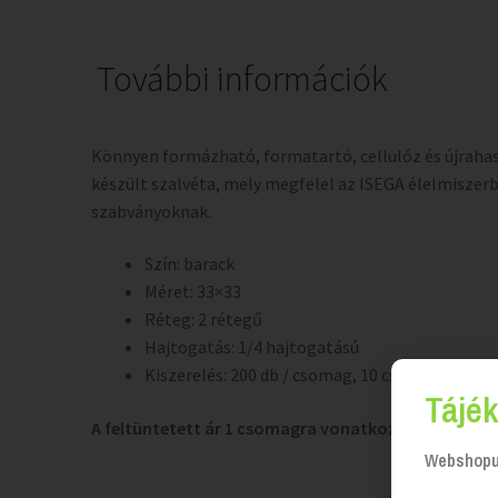
További információk
Könnyen formázható, formatartó, cellulóz és újraha
készült szalvéta, mely megfelel az ISEGA élelmiszer
szabványoknak.
Szín: barack
Méret: 33×33
Réteg: 2 rétegű
Hajtogatás: 1/4 hajtogatású
Kiszerelés: 200 db / csomag, 10 csomag / kart
Tájék
A feltüntetett ár 1 csomagra vonatkozik.
Webshopun