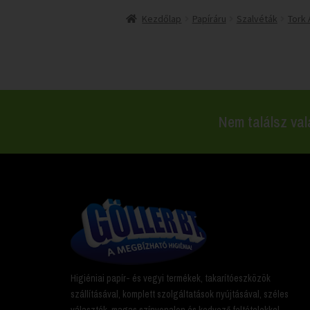
Kezdőlap
Papíráru
Szalvéták
Tork
Nem találsz val
Higiéniai papír- és vegyi termékek, takarítóeszközök
szállításával, komplett szolgáltatások nyújtásával, széles
választék, magas színvonalon és kedvező feltételekkel.