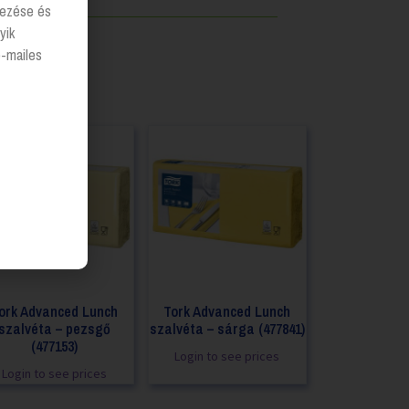
lyezése és
yik
e-mailes
ork Advanced Lunch
Tork Advanced Lunch
szalvéta – pezsgő
szalvéta – sárga (477841)
(477153)
Login to see prices
Login to see prices