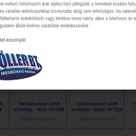
nk mellett feltüntetett árak tájékoztató jellegűek, a termékek kosárba he
tes vásárlás webshopunkban bizonytalan ideig nem lehetséges. Ha valamel
felkeltette érdeklődését vagy kérdése lenne iránta, akkor a telefonos és 
geinken állunk kedves vásárlóink rendelkezésére.
ket köszönjük:
ch
Tork Advanced Lunch
Tork Advanced Lunch
T
k
szalvéta – fehér (477149)
szalvéta – bordó (477213)
Login to see prices
Login to see prices