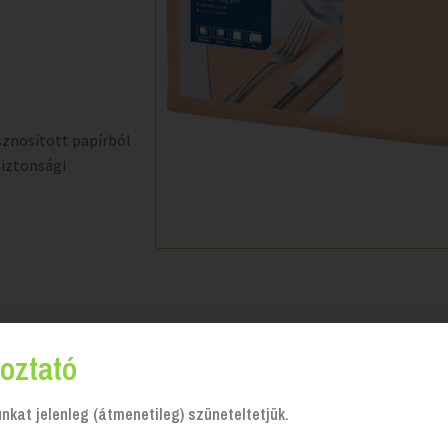
sznosított papírból
biztonsági
on
oztató
kat jelenleg (átmenetileg) szüneteltetjük.