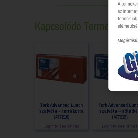
A termékei
az Interne
termékünk 
Kapcsolódó Termékek
elérhetősé
Megértésü
Tork Advanced Lunch
Tork Advanced Lun
szalvéta – terrakotta
szalvéta – sötétké
(477216)
(477215)
Login to see prices
Login to see prices