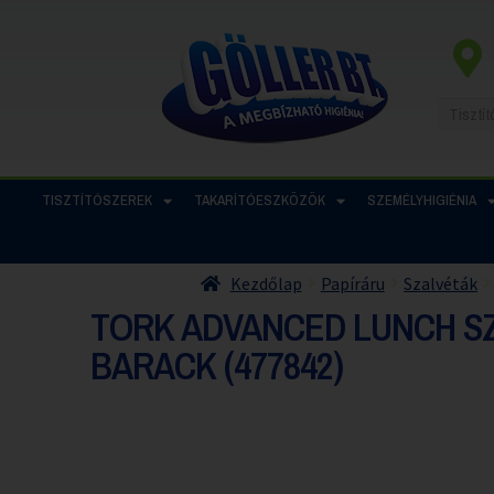
TISZTÍTÓSZEREK
TAKARÍTÓESZKÖZÖK
SZEMÉLYHIGIÉNIA
Kezdőlap
Papíráru
Szalvéták
TORK ADVANCED LUNCH SZ
BARACK (477842)