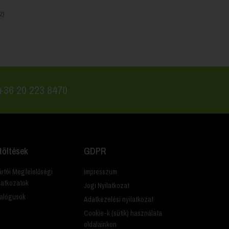
2)
 +36 20 223 8470
töltések
GDPR
rtói Megfelelőségi
Impresszum
latkozatok
Jogi Nyilatkozat
alógusok
Adatkezelési nyilatkozat
Cookie-k (sütik) használata
oldalainkon