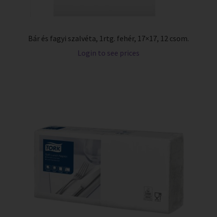
Bár és fagyi szalvéta, 1rtg. fehér, 17×17, 12 csom.
Login to see prices