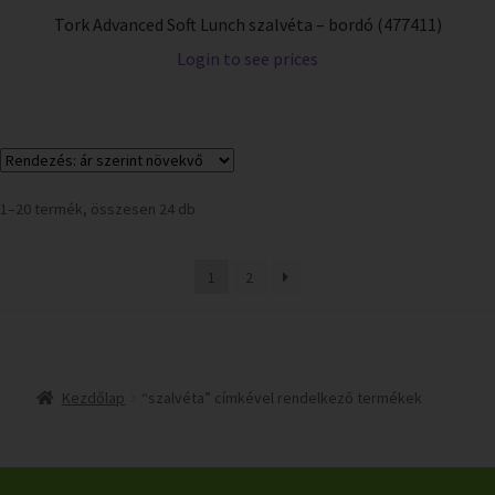
Tork Advanced Soft Lunch szalvéta – bordó (477411)
Login to see prices
1–20 termék, összesen 24 db
1
2
Kezdőlap
“szalvéta” címkével rendelkező termékek