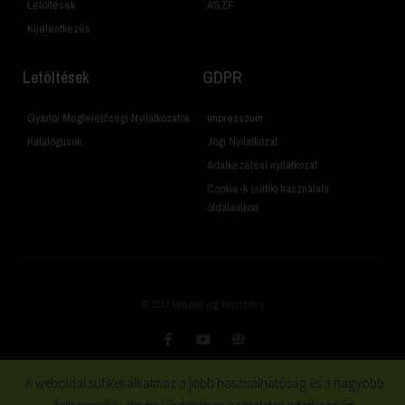
Letöltések
ÁSZF
Kijelentkezés
Letöltések
GDPR
Gyártói Megfelelőségi Nyilatkozatok
Impresszum
Katalógusok
Jogi Nyilatkozat
Adatkezelési nyilatkozat
Cookie-k (sütik) használata
oldalainkon
© 2019 Minden jog fenntartva
A weboldal sütiket alkalmaz a jobb használhatóság és a nagyobb