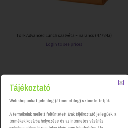
Tork Advanced Lunch szalvéta – narancs (477843)
Login to see prices
Tájékoztató
Webshopunkat jelenleg (átmenetileg) szüneteltetjük.
A termékeink mellett feltüntetett árak tájékoztató jellegűek, a
termékek kosárba helyezése és az Internetes vásárlás
webshopunkban bizonytalan ideig nem lehetséges. Ha