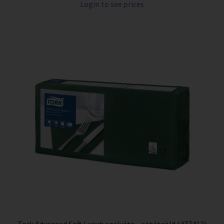
Login to see prices
Tork Advanced Soft Lunch szalvéta – sötétzöld (477413)