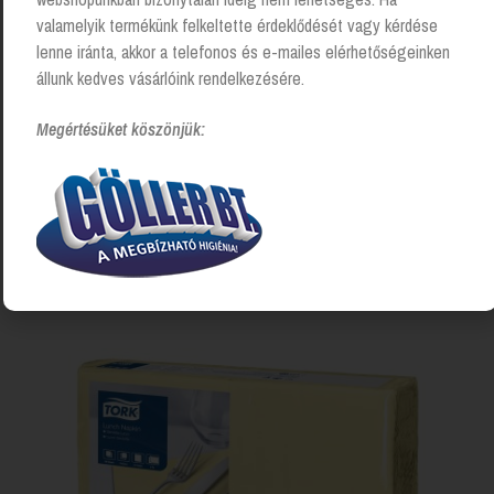
valamelyik termékünk felkeltette érdeklődését vagy kérdése
lenne iránta, akkor a telefonos és e-mailes elérhetőségeinken
állunk kedves vásárlóink rendelkezésére.
Megértésüket köszönjük:
Tork Advanced Lunch szalvéta – fekete (477148)
Login to see prices