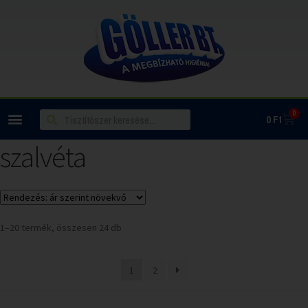
0
0
Ft
szalvéta
1–20 termék, összesen 24 db
1
2