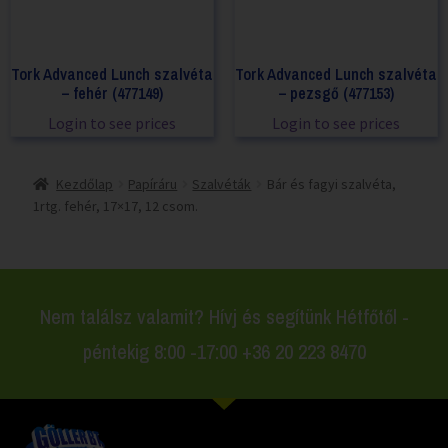
Tork Advanced Lunch szalvéta
Tork Advanced Lunch szalvéta
– fehér (477149)
– pezsgő (477153)
Login to see prices
Login to see prices
Kezdőlap
Papíráru
Szalvéták
Bár és fagyi szalvéta,
1rtg. fehér, 17×17, 12 csom.
Nem találsz valamit? Hívj és segítünk Hétfőtől -
péntekig 8:00 -17:00 +36 20 223 8470