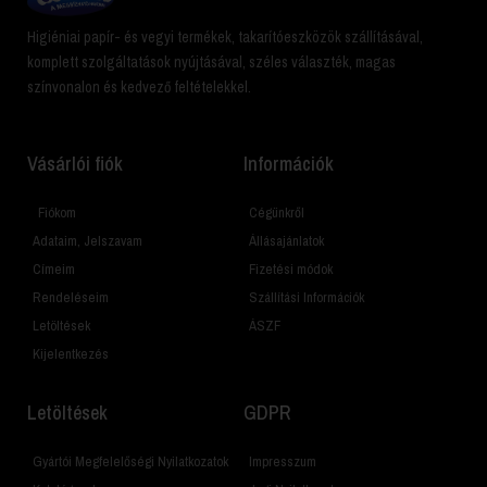
Higiéniai papír- és vegyi termékek, takarítóeszközök szállításával,
komplett szolgáltatások nyújtásával, széles választék, magas
színvonalon és kedvező feltételekkel.
Vásárlói fiók
Információk
Fiókom
Cégünkről
Adataim, Jelszavam
Állásajánlatok
Címeim
Fizetési módok
Rendeléseim
Szállítási Információk
Letöltések
ÁSZF
Kijelentkezés
Letöltések
GDPR
Gyártói Megfelelőségi Nyilatkozatok
Impresszum