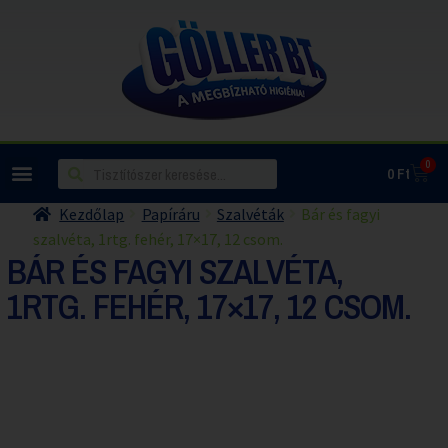
0
0
Ft
Kezdőlap
Papíráru
Szalvéták
Bár és fagyi
szalvéta, 1rtg. fehér, 17×17, 12 csom.
BÁR ÉS FAGYI SZALVÉTA,
1RTG. FEHÉR, 17×17, 12 CSOM.