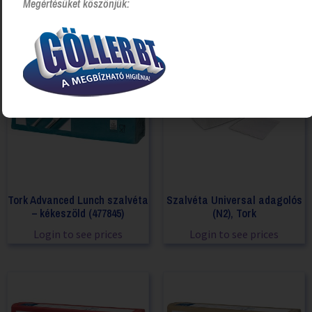
Megértésüket köszönjük:
Tork Advanced Lunch szalvéta
Szalvéta Universal adagolós
– kékeszöld (477845)
(N2), Tork
Login to see prices
Login to see prices