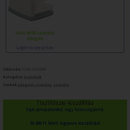
Vialli NP80 szalvéta
adagoló
Login to see prices
Cikkszám
TI-AD-1215000
Kategória
Szalvéták
Cimkék
adagolós szalvéta
,
szalvéta
Tisztítószer-kiszállítás
Saját járműparkunkkal, vagy futárszolgálattal.
50 000 Ft felett
ingyenes kiszállítás!