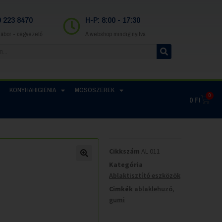
0 223 8470
H-P: 8:00 - 17:30
Gábor - cégvezető
A webshop mindig nyitva
KONYHAHIGIÉNIA
MOSÓSZEREK
0
0
Ft
Cikkszám
AL 011
Kategória
Ablaktisztító eszközök
Cimkék
ablaklehuzó
,
gumi