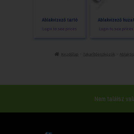
Ablakvizező tartó
Ablakvizező huza
Login to see prices
Login to see prices
Kezdőlap
Takarítóeszközök
Ablakti
Nem találsz val