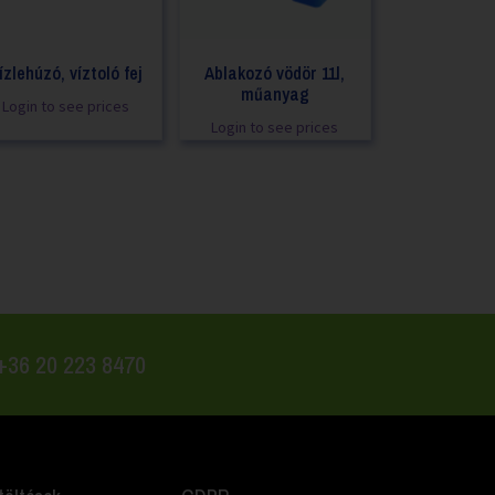
ízlehúzó, víztoló fej
Ablakozó vödör 11l,
műanyag
Login to see prices
Login to see prices
 +36 20 223 8470