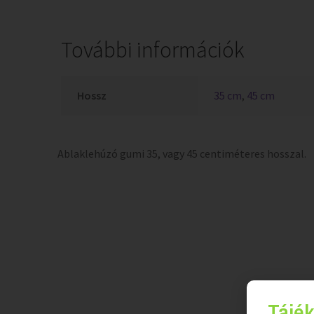
További információk
Hossz
35 cm
,
45 cm
Ablaklehúzó gumi 35, vagy 45 centiméteres hosszal.
Tájék