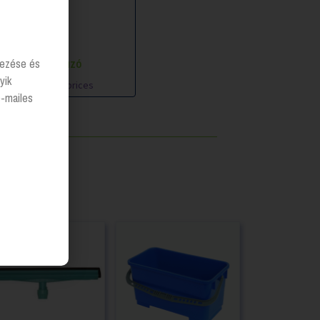
Ablaklehúzó
lyezése és
yik
Login to see prices
e-mailes