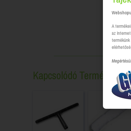
Webshopun
A termékei
az Interne
termékünk 
elérhetősé
Megértésü
Kapcsolódó Termékek