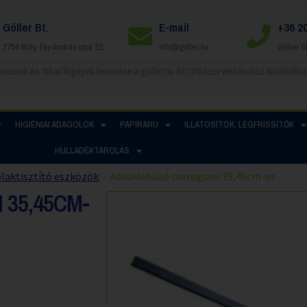
Göller Bt.
E-mail
+36 2
7754 Bóly, Fáy András utca 22.
info@goller.hu
Göller 
HIGIÉNIAI ADAGOLÓK
PAPÍRÁRU
ILLATOSÍTÓK, LÉGFRISSÍTŐK
HULLADÉKTÁROLÁS
laktisztító eszközök
Ablaklehúzó cseregumi 35,45cm-es
35,45CM-