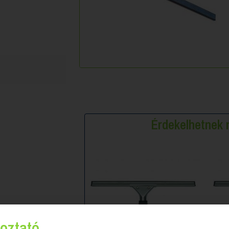
Érdekelhetne
oztató