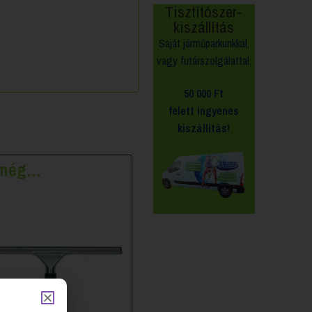
Tisztítószer-
kiszállítás
Saját járműparkunkkal,
vagy futárszolgálattal.
50 000 Ft
felett
ingyenes
kiszállítás!
k még…