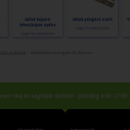
t
Ablak kaparó
Ablak pengéző szett
V
teleszkópos nyélre
Login to see prices
Login to see prices
sztító eszközök
Ablaklehúzó cseregumi 35,45cm-es
amit? Hívj és segítünk Hétfőtől - péntekig 8:00 -17:00