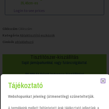
35,45cm-es
Login to see prices
Cikkszám
Cikkszám
Kategória
Ablaktisztító eszközök
Cimkék
ablaklehuzó
Tisztítószer-kiszállítás
Saját járműparkunkkal, vagy futárszolgálattal.
50 000 Ft felett
ingyenes kiszállítás!
Tájékoztató
Webshopunkat jelenleg (átmenetileg) szüneteltetjük.
A termékeink mellett feltüntetett árak tájékoztató jellegűek, a