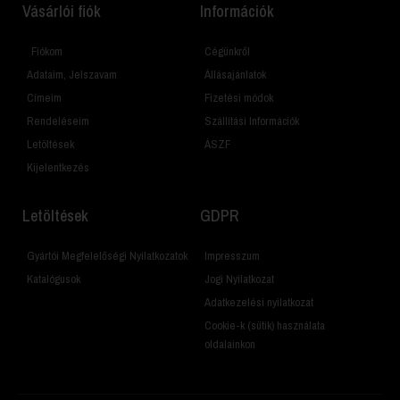
Vásárlói fiók
Információk
Fiókom
Cégünkről
Adataim, Jelszavam
Állásajánlatok
Címeim
Fizetési módok
Rendeléseim
Szállítási Információk
Letöltések
ÁSZF
Kijelentkezés
Letöltések
GDPR
Gyártói Megfelelőségi Nyilatkozatok
Impresszum
Katalógusok
Jogi Nyilatkozat
Adatkezelési nyilatkozat
Cookie-k (sütik) használata
oldalainkon