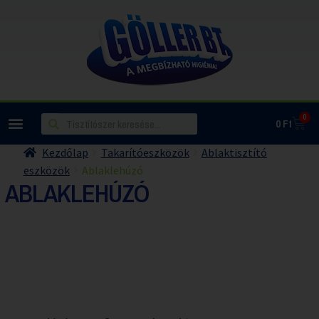
0
0
Ft
Kezdőlap
Takarítóeszközök
Ablaktisztító
eszközök
Ablaklehúzó
ABLAKLEHÚZÓ