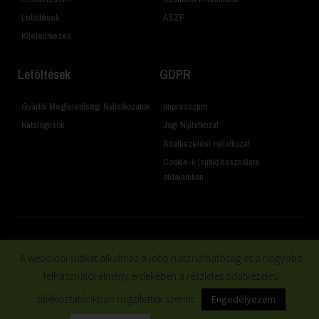
Letöltések
ÁSZF
Kijelentkezés
Letöltések
GDPR
Gyártói Megfelelőségi Nyilatkozatok
Impresszum
Katalógusok
Jogi Nyilatkozat
Adatkezelési nyilatkozat
Cookie-k (sütik) használata
oldalainkon
© 2019 Minden jog fenntartva
A weboldal sütiket alkalmaz a jobb használhatóság és a nagyobb
felhasználói élmény érdekében a részletes adatkezelési
tájékoztatónkban rögzítettek szerint.
Engedélyezem