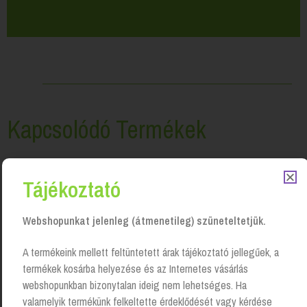
Kapcsolódó Termékek
Tájékoztató
Webshopunkat jelenleg (átmenetileg) szüneteltetjük.
A termékeink mellett feltüntetett árak tájékoztató jellegűek, a
termékek kosárba helyezése és az Internetes vásárlás
webshopunkban bizonytalan ideig nem lehetséges. Ha
valamelyik termékünk felkeltette érdeklődését vagy kérdése