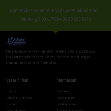
Nem találsz valamit? Hívj és segítünk Hétfőtől -
péntekig 8:00 -17:00 +36 20 223 8470
Higiéniai papír- és vegyi termékek, takarítóeszközök szállításával,
komplett szolgáltatások nyújtásával, széles választék, magas
színvonalon és kedvező feltételekkel.
Vásárlói fiók
Információk
Fiókom
Cégünkről
Adataim, Jelszavam
Állásajánlatok
Címeim
Fizetési módok
Rendeléseim
Szállítási Információk