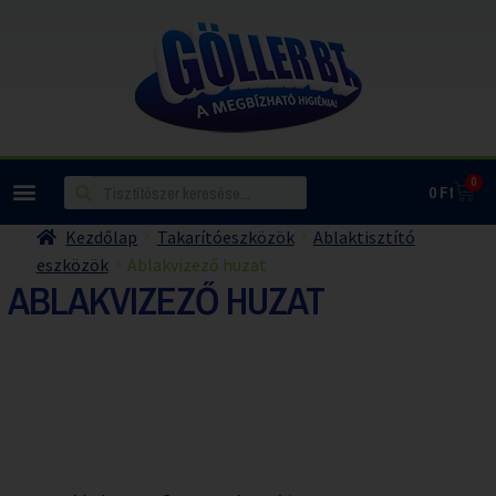
0
0
Ft
Kezdőlap
Takarítóeszközök
Ablaktisztító
eszközök
Ablakvizező huzat
ABLAKVIZEZŐ HUZAT