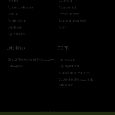
Fiókom
Cégünkről
Adataim, Jelszavam
Állásajánlatok
Címeim
Fizetési módok
Rendeléseim
Szállítási Információk
Letöltések
ÁSZF
Kijelentkezés
Letöltések
GDPR
Gyártói Megfelelőségi Nyilatkozatok
Impresszum
Katalógusok
Jogi Nyilatkozat
Adatkezelési nyilatkozat
Cookie-k (sütik) használata
oldalainkon
© 2019 Minden jog fenntartva