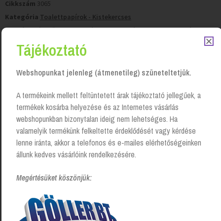
Cikkszám
3065
Kategória
Toalettpapírok - Kistekercses
Cimkék
3 rétegű toalettpapír
,
toalettpapír
,
Tork T4
,
wc papír
Tájékoztató
Tisztítószer-kiszállítás
Saját járműparkunkkal, vagy futárszolgálattal.
Webshopunkat jelenleg (átmenetileg) szüneteltetjük.
A termékeink mellett feltüntetett árak tájékoztató jellegűek, a
50 000 Ft felett
ingyenes kiszállítás!
termékek kosárba helyezése és az Internetes vásárlás
webshopunkban bizonytalan ideig nem lehetséges. Ha
valamelyik termékünk felkeltette érdeklődését vagy kérdése
lenne iránta, akkor a telefonos és e-mailes elérhetőségeinken
állunk kedves vásárlóink rendelkezésére.
Megértésüket köszönjük: