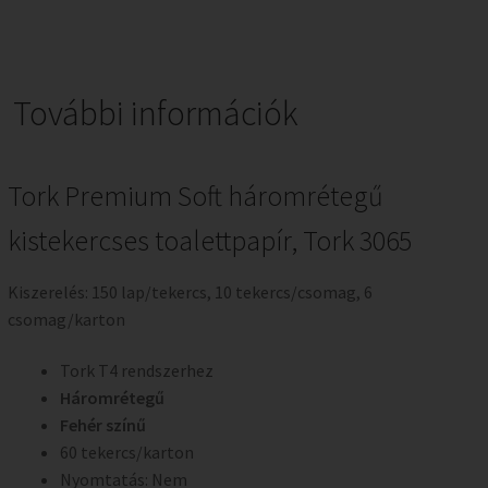
További információk
Tork Premium Soft háromrétegű
kistekercses toalettpapír, Tork 3065
Kiszerelés: 150 lap/tekercs, 10 tekercs/csomag, 6
csomag/karton
Tork T4 rendszerhez
Háromrétegű
Fehér színű
60 tekercs/karton
Nyomtatás: Nem