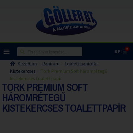
0
0
Ft
Kezdőlap
Papíráru
Toalettpapírok -
Kistekercses
Tork Premium Soft háromrétegű
kistekercses toalettpapír
TORK PREMIUM SOFT
HÁROMRÉTEGŰ
KISTEKERCSES TOALETTPAPÍR