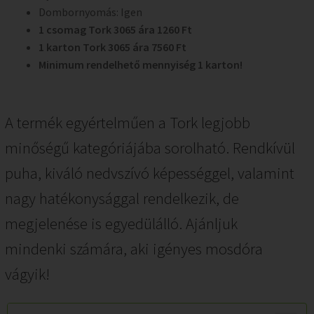
Dombornyomás: Igen
1 csomag Tork 3065 ára 1260 Ft
1 karton Tork 3065 ára 7560 Ft
Minimum rendelhető mennyiség 1 karton!
A termék egyértelműen a Tork legjobb
minőségű kategóriájába sorolható. Rendkívül
puha, kiváló nedvszívó képességgel, valamint
nagy hatékonysággal rendelkezik, de
megjelenése is egyedülálló. Ajánljuk
mindenki számára, aki igényes mosdóra
vágyik!