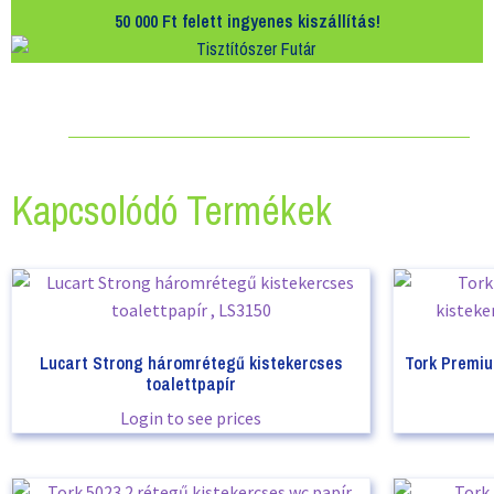
50 000 Ft felett
ingyenes kiszállítás!
Kapcsolódó Termékek
Lucart Strong háromrétegű kistekercses
Tork Premiu
toalettpapír
Login to see prices