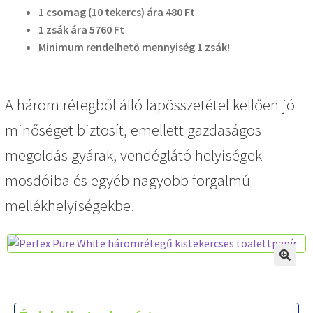
1 csomag (10 tekercs) ára 480 Ft
1 zsák ára 5760 Ft
Minimum rendelhető mennyiség 1 zsák!
A három rétegből álló lapösszetétel kellően jó
minőséget biztosít, emellett gazdaságos
megoldás gyárak, vendéglátó helyiségek
mosdóiba és egyéb nagyobb forgalmú
mellékhelyiségekbe.
🔍