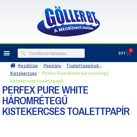
0
0
Ft
ILLATOSÍTÓK, LÉGFRISSÍTŐK
Kezdőlap
Papíráru
Toalettpapírok -
Kistekercses
Perfex Pure White háromrétegű
kistekercses toalettpapír
PERFEX PURE WHITE
HÁROMRÉTEGŰ
KISTEKERCSES TOALETTPAPÍR