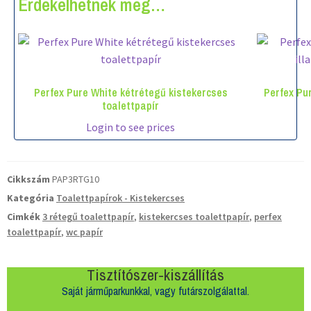
Érdekelhetnek még…
Perfex Pure White kétrétegű kistekercses
Perfex Pu
toalettpapír
Login to see prices
Cikkszám
PAP3RTG10
Kategória
Toalettpapírok - Kistekercses
Cimkék
3 rétegű toalettpapír
,
kistekercses toalettpapír
,
perfex
toalettpapír
,
wc papír
Tisztítószer-kiszállítás
Saját járműparkunkkal, vagy futárszolgálattal.