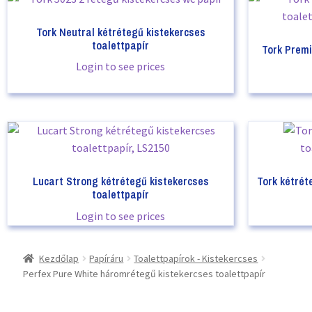
Tork Neutral kétrétegű kistekercses
toalettpapír
Tork Prem
Login to see prices
Lucart Strong kétrétegű kistekercses
Tork kétrét
toalettpapír
Login to see prices
Kezdőlap
Papíráru
Toalettpapírok - Kistekercses
Perfex Pure White háromrétegű kistekercses toalettpapír