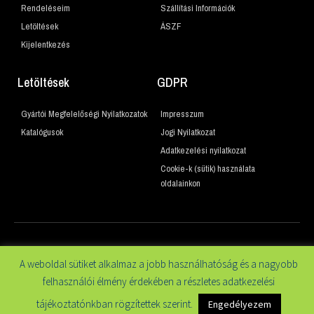
Rendeléseim
Szállítási Információk
Letöltések
ÁSZF
Kijelentkezés
Letöltések
GDPR
Gyártói Megfelelőségi Nyilatkozatok
Impresszum
Katalógusok
Jogi Nyilatkozat
Adatkezelési nyilatkozat
Cookie-k (sütik) használata
oldalainkon
© 2019 Minden jog fenntartva
A weboldal sütiket alkalmaz a jobb használhatóság és a nagyobb
felhasználói élmény érdekében a részletes adatkezelési
tájékoztatónkban rögzítettek szerint.
Engedélyezem