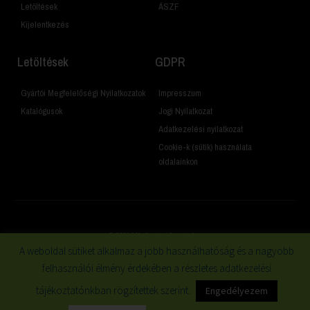
Letöltések
ÁSZF
Kijelentkezés
Letöltések
GDPR
Gyártói Megfelelőségi Nyilatkozatok
Impresszum
Katalógusok
Jogi Nyilatkozat
Adatkezelési nyilatkozat
Cookie-k (sütik) használata
oldalainkon
© 2019 Minden jog fenntartva
A weboldal sütiket alkalmaz a jobb használhatóság és a nagyobb
felhasználói élmény érdekében a részletes adatkezelési
tájékoztatónkban rögzítettek szerint.
Engedélyezem