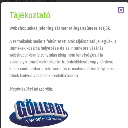
Cimkék
Tork
,
tork T4 rendszer
Tájékoztató
Tisztítószer-kiszállítás
Saját járműparkunkkal, vagy futárszolgálattal.
Webshopunkat jelenleg (átmenetileg) szüneteltetjük.
50 000 Ft felett
ingyenes kiszállítás!
A termékeink mellett feltüntetett árak tájékoztató jellegűek, a
termékek kosárba helyezése és az Internetes vásárlás
webshopunkban bizonytalan ideig nem lehetséges. Ha
valamelyik termékünk felkeltette érdeklődését vagy kérdése
lenne iránta, akkor a telefonos és e-mailes elérhetőségeinken
állunk kedves vásárlóink rendelkezésére.
Megértésüket köszönjük: