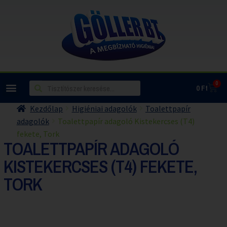
0
0
Ft
Kezdőlap
Higiéniai adagolók
Toalettpapír
adagolók
Toalettpapír adagoló Kistekercses (T4)
fekete, Tork
TOALETTPAPÍR ADAGOLÓ
KISTEKERCSES (T4) FEKETE,
TORK