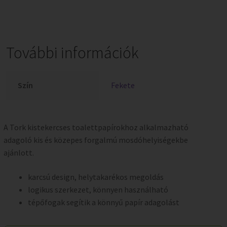
További információk
Szín
Fekete
A Tork kistekercses toalettpapírokhoz alkalmazható
adagoló kis és közepes forgalmú mosdóhelyiségekbe
ajánlott.
karcsú design, helytakarékos megoldás
logikus szerkezet, könnyen használható
tépőfogak segítik a könnyű papír adagolást