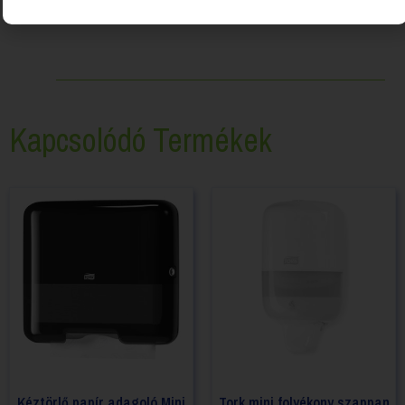
Kapcsolódó Termékek
Kéztörlő papír adagoló Mini
Tork mini folyékony szappan