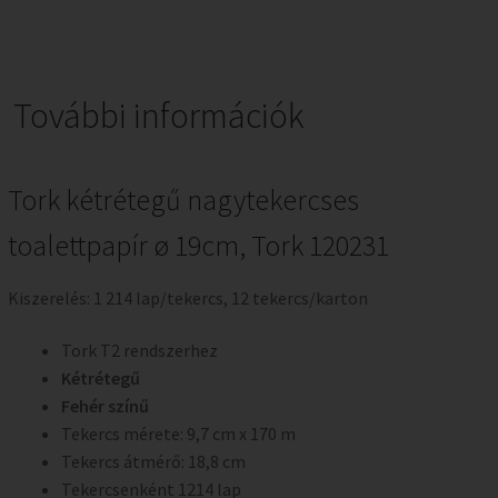
További információk
Tork kétrétegű nagytekercses
toalettpapír ø 19cm, Tork 120231
Kiszerelés: 1 214 lap/tekercs, 12 tekercs/karton
Tork T2 rendszerhez
Kétrétegű
Fehér színű
Tekercs mérete: 9,7 cm x 170 m
Tekercs átmérő: 18,8 cm
Tekercsenként 1214 lap