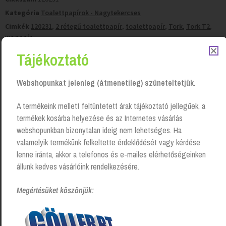
Kategória
Toalettpapírok - Nagytekercses
Cimkék
120231
,
2 rétegű toalettpapír
,
toalettpapír
,
Tork
,
Tork T2
,
wc papír
Tájékoztató
Tisztítószer-kiszállítás
Saját járműparkunkkal, vagy futárszolgálattal.
Webshopunkat jelenleg (átmenetileg) szüneteltetjük.
50 000 Ft felett
ingyenes kiszállítás!
A termékeink mellett feltüntetett árak tájékoztató jellegűek, a
termékek kosárba helyezése és az Internetes vásárlás
webshopunkban bizonytalan ideig nem lehetséges. Ha
valamelyik termékünk felkeltette érdeklődését vagy kérdése
lenne iránta, akkor a telefonos és e-mailes elérhetőségeinken
állunk kedves vásárlóink rendelkezésére.
Megértésüket köszönjük: