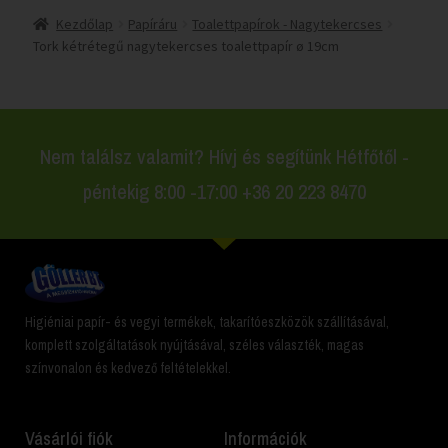
Kezdőlap
Papíráru
Toalettpapírok - Nagytekercses
Tork kétrétegű nagytekercses toalettpapír ø 19cm
Nem találsz valamit? Hívj és segítünk Hétfőtől -
péntekig 8:00 -17:00 +36 20 223 8470
Higiéniai papír- és vegyi termékek, takarítóeszközök szállításával,
komplett szolgáltatások nyújtásával, széles választék, magas
színvonalon és kedvező feltételekkel.
Vásárlói fiók
Információk