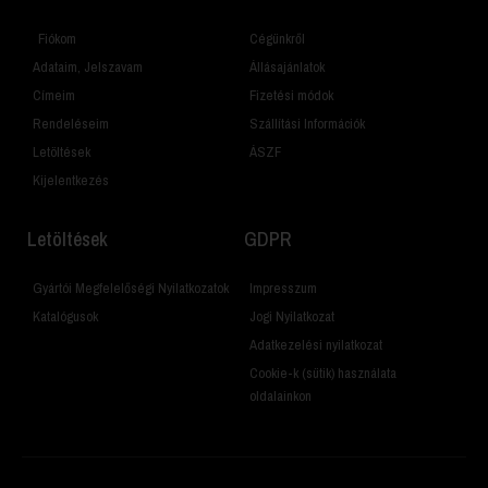
Fiókom
Cégünkről
Adataim, Jelszavam
Állásajánlatok
Címeim
Fizetési módok
Rendeléseim
Szállítási Információk
Letöltések
ÁSZF
Kijelentkezés
Letöltések
GDPR
Gyártói Megfelelőségi Nyilatkozatok
Impresszum
Katalógusok
Jogi Nyilatkozat
Adatkezelési nyilatkozat
Cookie-k (sütik) használata
oldalainkon