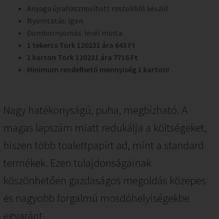
Anyaga újrahasznosított rostokból készül
Nyomtatás: Igen
Dombornyomás: levél minta
1 tekercs Tork 120231 ára 643 Ft
1 karton Tork 120231 ára 7716 Ft
Minimum rendelhető mennyiség 1 karton!
Nagy hatékonyságú, puha, megbízható. A
magas lapszám miatt redukálja a költségeket,
hiszen több toalettpapírt ad, mint a standard
termékek. Ezen tulajdonságainak
köszönhetően gazdaságos megoldás közepes
és nagyobb forgalmú mosdóhelyiségekbe
egyaránt.