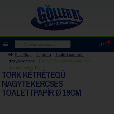
0
0
Ft
Kezdőlap
Papíráru
Toalettpapírok -
Nagytekercses
Tork kétrétegű nagytekercses
toalettpapír ø 19cm
TORK KÉTRÉTEGŰ
NAGYTEKERCSES
TOALETTPAPÍR Ø 19CM