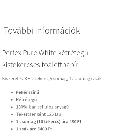
További információk
Perfex Pure White kétrétegű
kistekercses toalettpapír
Kiszerelés: 8 + 2 tekercs/csomag, 12 csomag/zsák
Fehér színű
Kétrétegű
100%-ban cellulóz anyagú
Tekercsenként 126 lap
1 csomag (10 tekercs) ára 450 Ft
1 zsák ára 5400 Ft