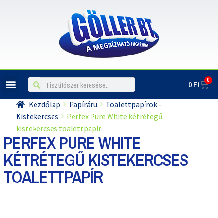
0
0
Ft
Kezdőlap
Papíráru
Toalettpapírok -
Kistekercses
Perfex Pure White kétrétegű
kistekercses toalettpapír
PERFEX PURE WHITE
KÉTRÉTEGŰ KISTEKERCSES
TOALETTPAPÍR