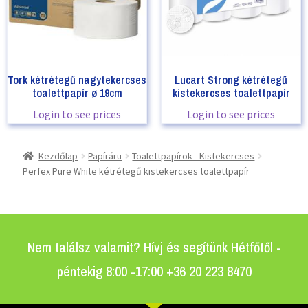
Tork kétrétegű nagytekercses
Lucart Strong kétrétegű
toalettpapír ø 19cm
kistekercses toalettpapír
Login to see prices
Login to see prices
Kezdőlap
Papíráru
Toalettpapírok - Kistekercses
Perfex Pure White kétrétegű kistekercses toalettpapír
Nem találsz valamit? Hívj és segítünk Hétfőtől -
péntekig 8:00 -17:00 +36 20 223 8470