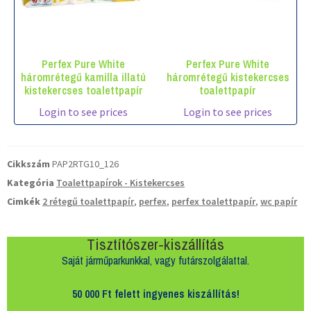
Perfex Pure White
Perfex Pure White
háromrétegű kamilla illatú
háromrétegű kistekercses
kistekercses toalettpapír
toalettpapír
Login to see prices
Login to see prices
Cikkszám
PAP2RTG10_126
Kategória
Toalettpapírok - Kistekercses
Cimkék
2 rétegű toalettpapír
,
perfex
,
perfex toalettpapír
,
wc papír
Tisztítószer-kiszállítás
Saját járműparkunkkal, vagy futárszolgálattal.
50 000 Ft felett
ingyenes kiszállítás!