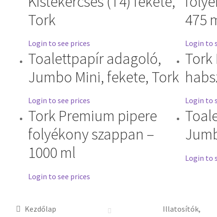
Kistekercses (T4) fekete,
foly
Tork
475 
Login to see prices
Login to 
Toalettpapír adagoló,
Tork 
Jumbo Mini, fekete, Tork
habs
Login to see prices
Login to 
Tork Premium pipere
Toal
folyékony szappan –
Jumb
1000 ml
Login to 
Login to see prices
Kezdőlap
Illatosítók,