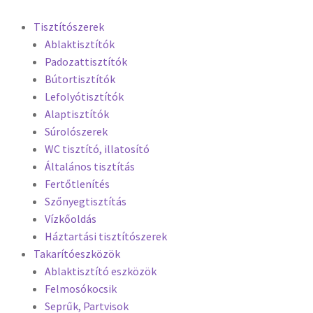
Tisztítószerek
Ablaktisztítók
Padozattisztítók
Bútortisztítók
Lefolyótisztítók
Alaptisztítók
Súrolószerek
WC tisztító, illatosító
Általános tisztítás
Fertőtlenítés
Szőnyegtisztítás
Vízkőoldás
Háztartási tisztítószerek
Takarítóeszközök
Ablaktisztító eszközök
Felmosókocsik
Seprűk, Partvisok