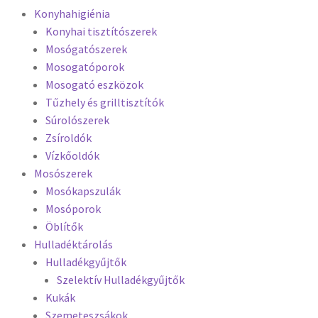
Konyhahigiénia
Konyhai tisztítószerek
Mosógatószerek
Mosogatóporok
Mosogató eszközok
Tűzhely és grilltisztítók
Súrolószerek
Zsíroldók
Vízkőoldók
Mosószerek
Mosókapszulák
Mosóporok
Öblítők
Hulladéktárolás
Hulladékgyűjtők
Szelektív Hulladékgyűjtők
Kukák
Szemeteszsákok