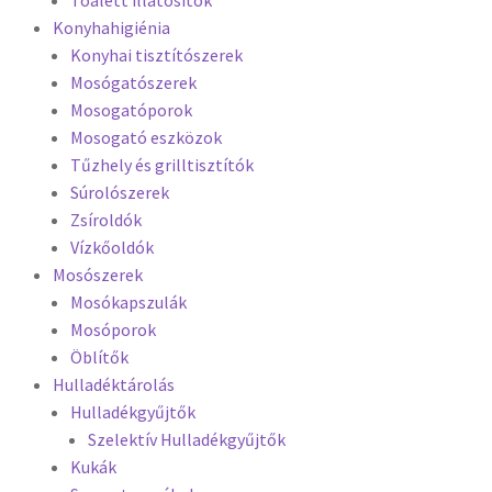
Konyhahigiénia
Konyhai tisztítószerek
Mosógatószerek
Mosogatóporok
Mosogató eszközok
Tűzhely és grilltisztítók
Súrolószerek
Zsíroldók
Vízkőoldók
Mosószerek
Mosókapszulák
Mosóporok
Öblítők
Hulladéktárolás
Hulladékgyűjtők
Szelektív Hulladékgyűjtők
Kukák