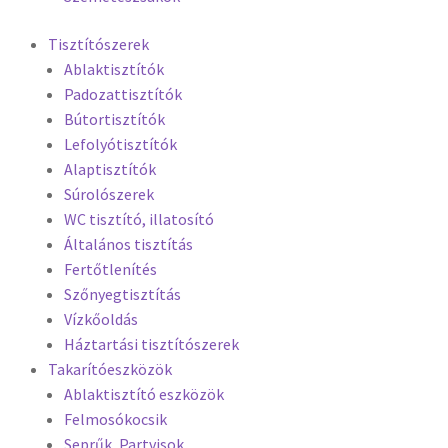
Tisztítószerek
Ablaktisztítók
Padozattisztítók
Bútortisztítók
Lefolyótisztítók
Alaptisztítók
Súrolószerek
WC tisztító, illatosító
Általános tisztítás
Fertőtlenítés
Szőnyegtisztítás
Vízkőoldás
Háztartási tisztítószerek
Takarítóeszközök
Ablaktisztító eszközök
Felmosókocsik
Seprűk, Partvisok