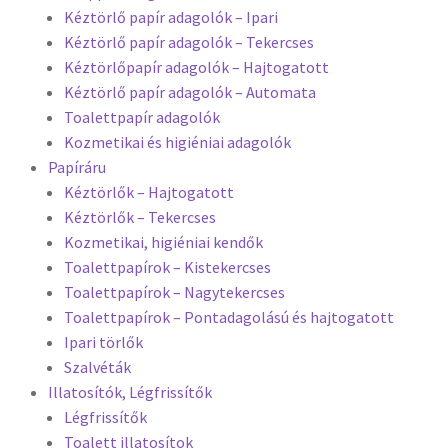
Kéztörlő papír adagolók – Ipari
Kéztörlő papír adagolók – Tekercses
Kéztörlőpapír adagolók – Hajtogatott
Kéztörlő papír adagolók – Automata
Toalettpapír adagolók
Kozmetikai és higiéniai adagolók
Papíráru
Kéztörlők – Hajtogatott
Kéztörlők – Tekercses
Kozmetikai, higiéniai kendők
Toalettpapírok – Kistekercses
Toalettpapírok – Nagytekercses
Toalettpapírok – Pontadagolású és hajtogatott
Ipari törlők
Szalvéták
Illatosítók, Légfrissítők
Légfrissítők
Toalett illatosítok