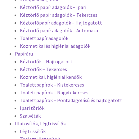
Kéztörlő papír adagolók – Ipari
Kéztörlő papír adagolók – Tekercses
Kéztörlőpapír adagolók – Hajtogatott
Kéztörlő papír adagolók – Automata
Toalettpapír adagolók
Kozmetikai és higiéniai adagolók
Papíráru
Kéztörlők – Hajtogatott
Kéztörlők – Tekercses
Kozmetikai, higiéniai kendők
Toalettpapírok – Kistekercses
Toalettpapírok – Nagytekercses
Toalettpapírok – Pontadagolású és hajtogatott
Ipari törlők
Szalvéták
Illatosítók, Légfrissítők
Légfrissítők
Toalett illatosítok