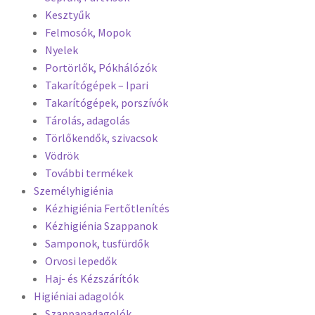
Kesztyűk
Felmosók, Mopok
Nyelek
Portörlők, Pókhálózók
Takarítógépek – Ipari
Takarítógépek, porszívók
Tárolás, adagolás
Törlőkendők, szivacsok
Vödrök
További termékek
Személyhigiénia
Kézhigiénia Fertőtlenítés
Kézhigiénia Szappanok
Samponok, tusfürdők
Orvosi lepedők
Haj- és Kézszárítók
Higiéniai adagolók
Szappanadagolók