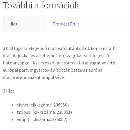
További információk
Illat
Tropical Fruit
3 000 fújásra elegendő illatosító utántöltők koncentrált
illatolajokkal és a kellemetlen szagokat semlegesítő
hatóanyaggal. Az aeroszol patronok illatanyagát vezető
európai parfümgyártók állították össze az európai
illatpreferenciákat alapul véve.
3 illat:
citrus (cikkszáma: 236050)
trópusi (cikkszáma: 236051)
virág (cikkszáma: 236052)