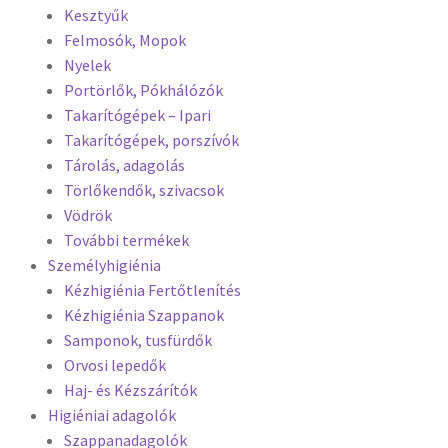
Kesztyűk
Felmosók, Mopok
Nyelek
Portörlők, Pókhálózók
Takarítógépek – Ipari
Takarítógépek, porszívók
Tárolás, adagolás
Törlőkendők, szivacsok
Vödrök
További termékek
Személyhigiénia
Kézhigiénia Fertőtlenítés
Kézhigiénia Szappanok
Samponok, tusfürdők
Orvosi lepedők
Haj- és Kézszárítók
Higiéniai adagolók
Szappanadagolók