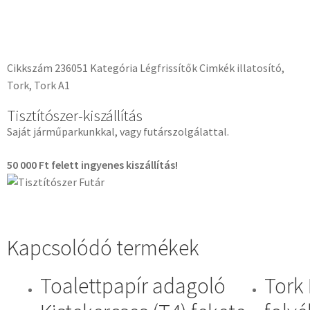
Cikkszám
236051
Kategória
Légfrissítők
Cimkék
illatosító
,
Tork
,
Tork A1
Tisztítószer-kiszállítás
Saját járműparkunkkal, vagy futárszolgálattal.
50 000 Ft felett
ingyenes kiszállítás!
Kapcsolódó termékek
Toalettpapír adagoló
Tork