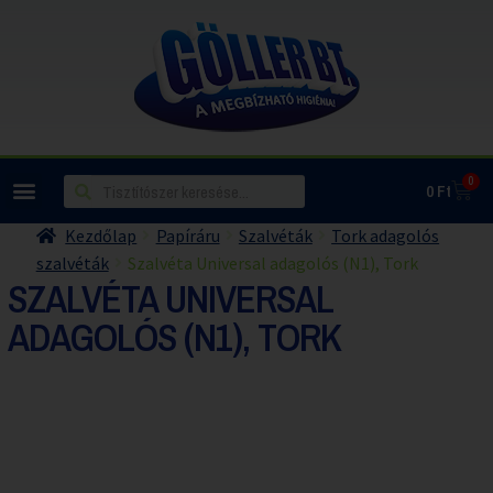
0
0
Ft
Kezdőlap
Papíráru
Szalvéták
Tork adagolós
szalvéták
Szalvéta Universal adagolós (N1), Tork
SZALVÉTA UNIVERSAL
ADAGOLÓS (N1), TORK