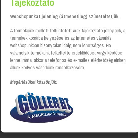
Tájékoztató
Kapcsolódó Termékek
Webshopunkat jelenleg (átmenetileg) szüneteltetjük.
A termékeink mellett feltüntetett árak tájékoztató jellegűek, a
termékek kosárba helyezése és az Internetes vásárlás
webshopunkban bizonytalan ideig nem lehetséges. Ha
valamelyik termékünk felkeltette érdeklődését vagy kérdése
lenne iránta, akkor a telefonos és e-mailes elérhetőségeinken
állunk kedves vásárlóink rendelkezésére.
Megértésüket köszönjük:
Kéztörlő papír adagoló Midi
Toalettpapír adagoló Jumbo,
Z/C hajtott (H3) fekete, Tork
fekete, Tork
Login to see prices
Login to see prices