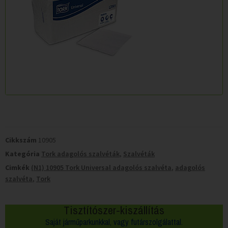
Cikkszám
10905
Kategória
Tork adagolós szalvéták
,
Szalvéták
Cimkék
(N1) 10905 Tork Universal adagolós szalvéta
,
adagolós
szalvéta
,
Tork
Tisztítószer-kiszállítás
Saját járműparkunkkal, vagy futárszolgálattal.