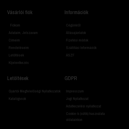
Vásárlói fiók
Információk
Fiókom
Cégünkről
Adataim, Jelszavam
Állásajánlatok
Címeim
Fizetési módok
Rendeléseim
Szállítási Információk
Letöltések
ÁSZF
Kijelentkezés
Letöltések
GDPR
Gyártói Megfelelőségi Nyilatkozatok
Impresszum
Katalógusok
Jogi Nyilatkozat
Adatkezelési nyilatkozat
Cookie-k (sütik) használata
oldalainkon