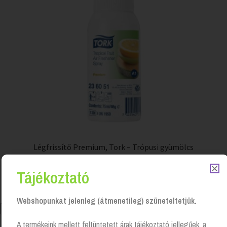
Légfrissítő Premium, Tork – Trópusi gyümölcs
Login to see prices
Tájékoztató
Webshopunkat jelenleg (átmenetileg) szüneteltetjük.
A termékeink mellett feltüntetett árak tájékoztató jellegűek, a