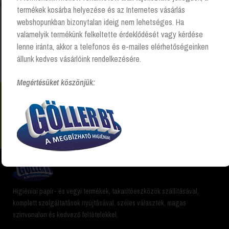
Összesen 1 találat
termékek kosárba helyezése és az Internetes vásárlás
webshopunkban bizonytalan ideig nem lehetséges. Ha
valamelyik termékünk felkeltette érdeklődését vagy kérdése
lenne iránta, akkor a telefonos és e-mailes elérhetőségeinken
Kezdőlap
Illat termék
Tropical Fruit
állunk kedves vásárlóink rendelkezésére.
Megértésüket köszönjük:
Nem találsz valamit? Hívj és segítünk Hétfőtől -
péntekig 8:00 -17:00 +36 20 223 8470
Higiéniai papír- és vegyi termékek, takarítóeszközök szállításával,
komplett szolgáltatások nyújtásával, széles választék, magas
színvonalon és kedvező feltételekkel.