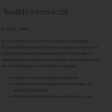
További információk
8×0,475L (8db.)
A Tork Prémium tusfürdő és sampon hatóanyagok
összevonásával készült folyékony szappan az egész test
felület tisztítására alkalmazható beleértve a hajat is.
Mindennapos használatra is alkalmas, nem szárítja a bőrt.
Dermatológialag tesztelt krémes szappan.
kiváló színvonalas, exkluzív tusolókba
tisztítja és aktívan ápolja a bőrt és a hajat, B5
vitamint tartalmaz
zöld tea és citromfű illatú, kondícionál, frissít