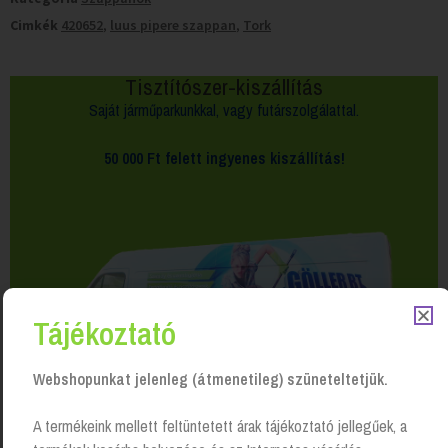
Cimkék
420652
,
luus pipere szappan
,
Tork
Tisztítószer-kiszállítás
Saját járműparkunkkal, vagy futárszolgálattal.
50 000 Ft felett
ingyenes kiszállítás!
Tájékoztató
Webshopunkat jelenleg (átmenetileg) szüneteltetjük.
A termékeink mellett feltüntetett árak tájékoztató jellegűek, a