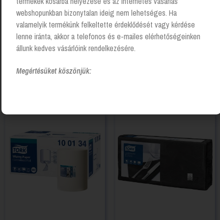
termékek kosárba helyezése és az Internetes vásárlás
webshopunkban bizonytalan ideig nem lehetséges. Ha
valamelyik termékünk felkeltette érdeklődését vagy kérdése
lenne iránta, akkor a telefonos és e-mailes elérhetőségeinken
állunk kedves vásárlóink rendelkezésére.
Megértésüket köszönjük:
Kapcsolódó Termékek