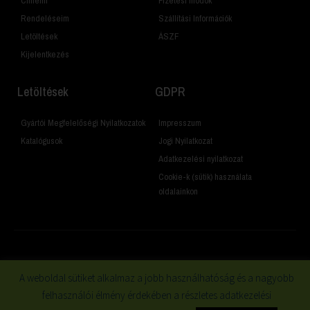
Címeim
Fizetési módok
Rendeléseim
Szállítási Információk
Letöltések
ÁSZF
Kijelentkezés
Letöltések
GDPR
Gyártói Megfelelőségi Nyilatkozatok
Impresszum
Katalógusok
Jogi Nyilatkozat
Adatkezelési nyilatkozat
Cookie-k (sütik) használata
oldalainkon
© 2019 Minden jog fenntartva
A weboldal sütiket alkalmaz a jobb használhatóság és a nagyobb
felhasználói élmény érdekében a részletes adatkezelési