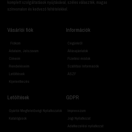
komplett szolgáltatások nyújtásával, széles választék, magas
színvonalon és kedvező feltételekkel.
Vásárlói fiók
Információk
Fiókom
Cégünkről
Adataim, Jelszavam
Állásajánlatok
Címeim
Fizetési módok
Rendeléseim
Szállítási Információk
Letöltések
ÁSZF
Kijelentkezés
Letöltések
GDPR
Gyártói Megfelelőségi Nyilatkozatok
Impresszum
Katalógusok
Jogi Nyilatkozat
Adatkezelési nyilatkozat