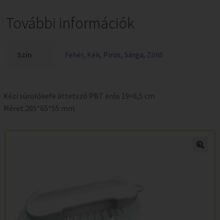
További információk
Szín
Fehér
,
Kék
,
Piros
,
Sárga
,
Zöld
Kézi súrolókefe áttetsző PBT erős 19×6,5 cm
Méret:205*65*55 mm