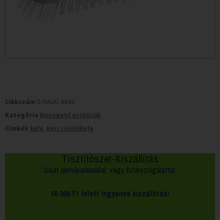
Cikkszám
S-HAUG-8830
Kategória
Mosogató eszközök
Cimkék
kefe
,
kézi súrolókefe
Tisztítószer-kiszállítás
Saját járműparkunkkal, vagy futárszolgálattal.
50 000 Ft felett
ingyenes kiszállítás!