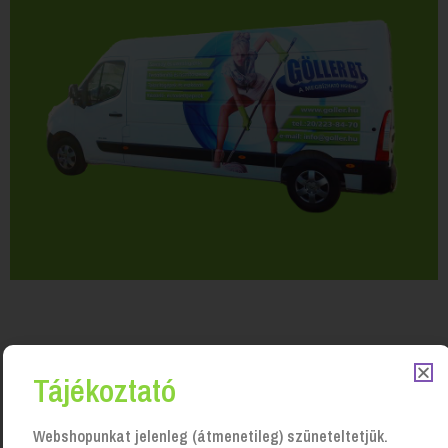
Tájékoztató
Kapcsolódó Termékek
Webshopunkat jelenleg (átmenetileg) szüneteltetjük.