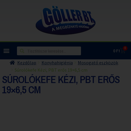
0
0
Ft
Kezdőlap
Konyhahigiénia
Mosogató eszközök
Súrolókefe Kézi, PBT erős 19×6,5 cm
SÚROLÓKEFE KÉZI, PBT ERŐS
19×6,5 CM