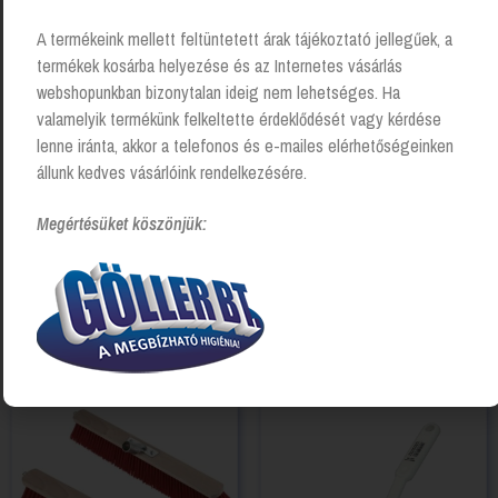
A termékeink mellett feltüntetett árak tájékoztató jellegűek, a
termékek kosárba helyezése és az Internetes vásárlás
webshopunkban bizonytalan ideig nem lehetséges. Ha
valamelyik termékünk felkeltette érdeklődését vagy kérdése
lenne iránta, akkor a telefonos és e-mailes elérhetőségeinken
állunk kedves vásárlóink rendelkezésére.
Megértésüket köszönjük:
Súrolókefe Kézi, PBT erős
Betonseprű 80 cm
rövid nyél, fehér
Login to see prices
Login to see prices