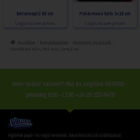
Betonseprű 60 cm
Pohármosó kefe 3×18 cm
Login to see prices
Login to see prices
Kezdőlap
Konyhahigiénia
Mosogató eszközök
Súrolókefe Kézi, PBT erős 19×6,5 cm
Nem találsz valamit? Hívj és segítünk Hétfőtől -
péntekig 8:00 -17:00 +36 20 223 8470
Higiéniai papír- és vegyi termékek, takarítóeszközök szállításával,