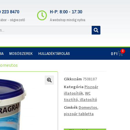
0 223 8470
H-P: 8:00 - 17:30
Gábor - cégvezető
A webshop mindig nyitva
0
0
Ft
IA
MOSÓSZEREK
HULLADÉKTÁROLÁS
 Domestos
Cikkszám
7508187
Kategória
Piszoár
illatosítók
,
WC
tisztító, illatosító
Cimkék
Domestos
,
piszoár tabletta