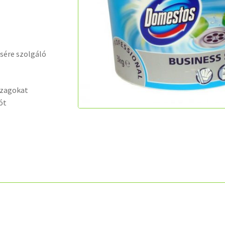
ésére szolgáló
 szagokat
ót