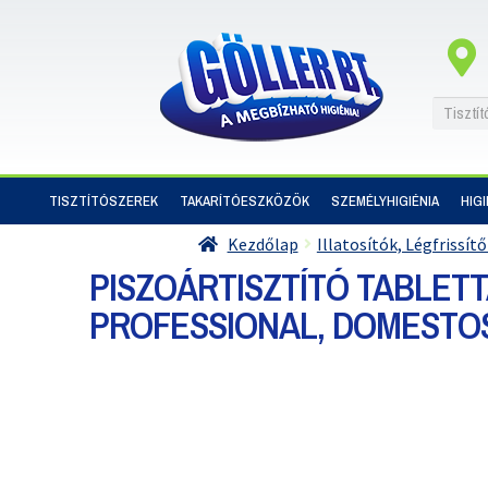
TISZTÍTÓSZEREK
TAKARÍTÓESZKÖZÖK
SZEMÉLYHIGIÉNIA
HIG
Kezdőlap
Illatosítók, Légfrissít
PISZOÁRTISZTÍTÓ TABLETT
PROFESSIONAL, DOMESTO