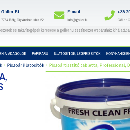
Göller Bt.
E-mail
+36 2
7754 Bóly, Fáy András utca 22.
info@goller.hu
Göller 
IÉNIAI ADAGOLÓK
PAPÍRÁRU
ILLATOSÍTÓK, LÉGFRISSÍTŐK
KONYHAHIGIÉN
ők
Piszoár illatosítók
Piszoártisztító tabletta, Professional,
A,
S