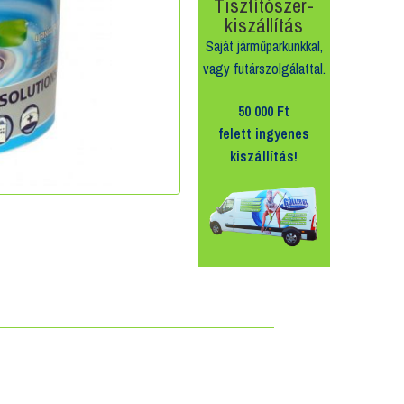
Tisztítószer-
kiszállítás
Saját járműparkunkkal,
vagy futárszolgálattal.
50 000 Ft
felett
ingyenes
kiszállítás!