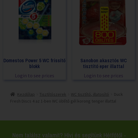
Domestos Power 5 WC frissítő
Sanobon akasztós WC
blokk
tisztító eper illattal
Login to see prices
Login to see prices
Kezdőlap
Tisztítószerek
WC tisztító, illatosító
Duck
Fresh Discs 4 az 1-ben WC öblítő gél korong tenger illattal
Nem találsz valamit? Hívj és segítünk Hétfőtől -