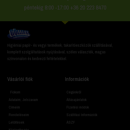
péntekig 8:00 -17:00 +36 20 223 8470
Higiéniai papír- és vegyi termékek, takarítóeszközök szállításával,
komplett szolgáltatások nyújtásával, széles választék, magas
színvonalon és kedvező feltételekkel.
Vásárlói fiók
Információk
Fiókom
Cégünkről
Adataim, Jelszavam
Állásajánlatok
Címeim
Fizetési módok
Rendeléseim
Szállítási Információk
Letöltések
ÁSZF
Kijelentkezés