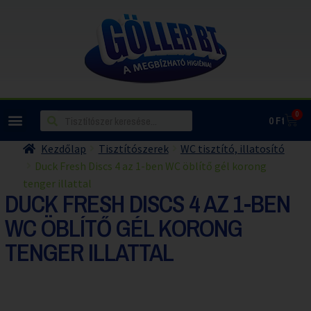
0
0
Ft
Kezdőlap
Tisztítószerek
WC tisztító, illatosító
Duck Fresh Discs 4 az 1-ben WC öblítő gél korong
tenger illattal
DUCK FRESH DISCS 4 AZ 1-BEN
WC ÖBLÍTŐ GÉL KORONG
TENGER ILLATTAL