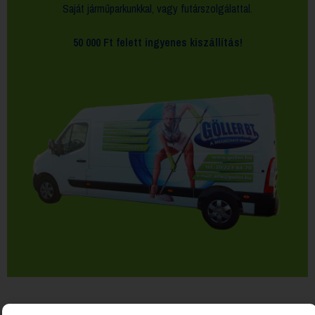
Saját járműparkunkkal, vagy futárszolgálattal.
50 000 Ft felett
ingyenes kiszállítás!