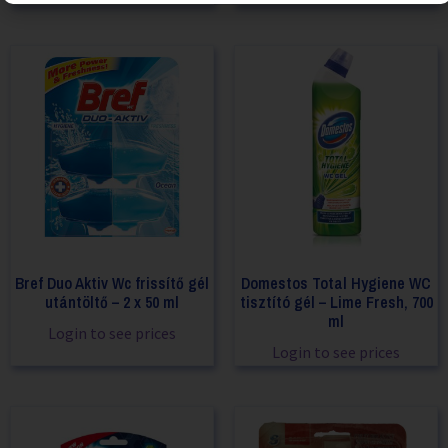
Bref Duo Aktiv Wc frissítő gél
Domestos Total Hygiene WC
utántöltő – 2 x 50 ml
tisztító gél – Lime Fresh, 700
ml
Login to see prices
Login to see prices