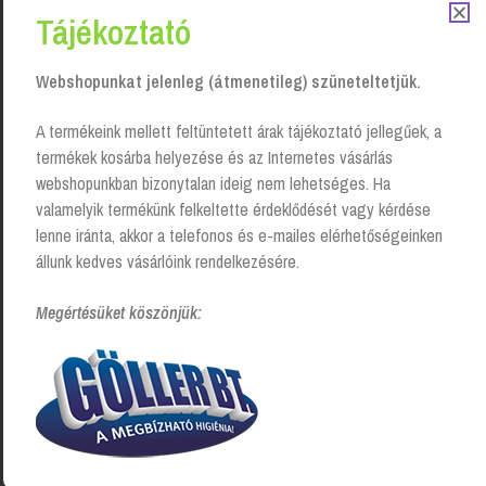
Tájékoztató
Kapcsolódó Termékek
Webshopunkat jelenleg (átmenetileg) szüneteltetjük.
A termékeink mellett feltüntetett árak tájékoztató jellegűek, a
termékek kosárba helyezése és az Internetes vásárlás
webshopunkban bizonytalan ideig nem lehetséges. Ha
valamelyik termékünk felkeltette érdeklődését vagy kérdése
lenne iránta, akkor a telefonos és e-mailes elérhetőségeinken
állunk kedves vásárlóink rendelkezésére.
Megértésüket köszönjük:
Bref Duo Aktiv Wc frissítő gél
Sano Green WC tartályba
– kosaras
helyezhető illatosító – zöld,
150 g
Login to see prices
Login to see prices