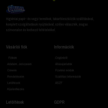
Higiéniai papír- és vegyi termékek, takarítóeszközök szállításával,
komplett szolgáltatások nyújtásával, széles választék, magas
színvonalon és kedvező feltételekkel.
Vásárlói fiók
Információk
Fiókom
Cégünkről
Adataim, Jelszavam
Állásajánlatok
Címeim
Fizetési módok
Rendeléseim
Szállítási Információk
Letöltések
ÁSZF
Kijelentkezés
Letöltések
GDPR