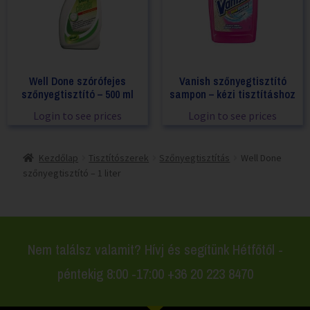
Well Done szórófejes
Vanish szőnyegtisztító
szőnyegtisztító – 500 ml
sampon – kézi tisztításhoz
Login to see prices
Login to see prices
Kezdőlap
Tisztítószerek
Szőnyegtisztítás
Well Done
szőnyegtisztító – 1 liter
Nem találsz valamit? Hívj és segítünk Hétfőtől -
péntekig 8:00 -17:00 +36 20 223 8470