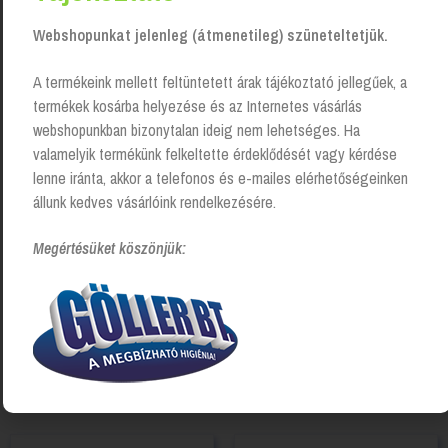
Kapcsolódó Termékek
Webshopunkat jelenleg (átmenetileg) szüneteltetjük.
A termékeink mellett feltüntetett árak tájékoztató jellegűek, a
termékek kosárba helyezése és az Internetes vásárlás
webshopunkban bizonytalan ideig nem lehetséges. Ha
valamelyik termékünk felkeltette érdeklődését vagy kérdése
lenne iránta, akkor a telefonos és e-mailes elérhetőségeinken
állunk kedves vásárlóink rendelkezésére.
Megértésüket köszönjük:
CIF ProFormula Multi Surface
Vanish Oxi Action folyékony
általános felülettisztítószer
folteltávolító
– 400 ml
Login to see prices
Login to see prices