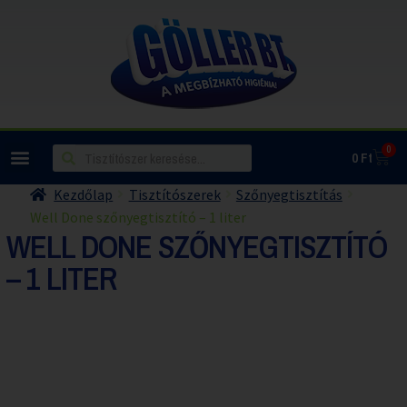
0
0
Ft
Kezdőlap
Tisztítószerek
Szőnyegtisztítás
Well Done szőnyegtisztító – 1 liter
WELL DONE SZŐNYEGTISZTÍTÓ
– 1 LITER