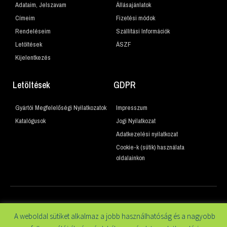
Adataim, Jelszavam
Állásajánlatok
Címeim
Fizetési módok
Rendeléseim
Szállítási Információk
Letöltések
ÁSZF
Kijelentkezés
Letöltések
GDPR
Gyártói Megfelelőségi Nyilatkozatok
Impresszum
Katalógusok
Jogi Nyilatkozat
Adatkezelési nyilatkozat
Cookie-k (sütik) használata
oldalainkon
© 2019 Minden jog fenntartva
A weboldal sütiket alkalmaz a jobb használhatóság és a nagyobb