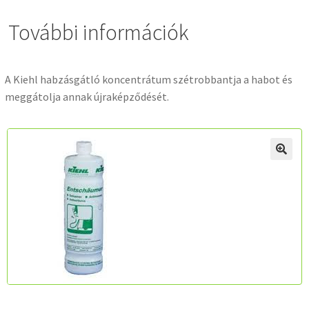
További információk
A Kiehl habzásgátló koncentrátum szétrobbantja a habot és
meggátolja annak újraképződését.
🔍