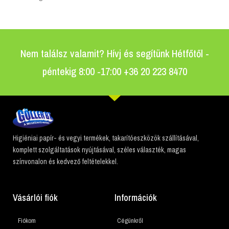
Nem találsz valamit? Hívj és segítünk Hétfőtől -
péntekig 8:00 -17:00 +36 20 223 8470
Higiéniai papír- és vegyi termékek, takarítóeszközök szállításával,
komplett szolgáltatások nyújtásával, széles választék, magas
színvonalon és kedvező feltételekkel.
Vásárlói fiók
Információk
Fiókom
Cégünkről