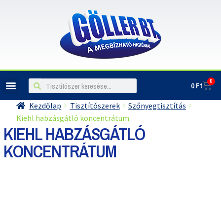
0
0
Ft
ILLATOSÍTÓK, LÉGFRISSÍTŐK
Kezdőlap
Tisztítószerek
Szőnyegtisztítás
Kiehl habzásgátló koncentrátum
KIEHL HABZÁSGÁTLÓ
KONCENTRÁTUM