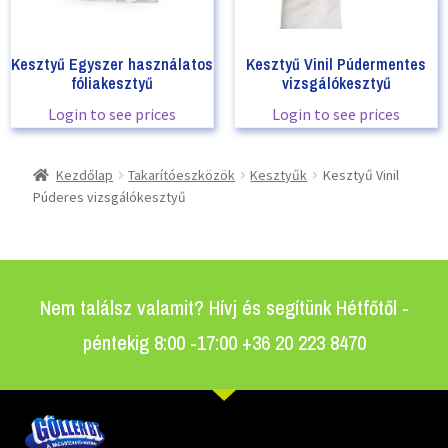
Kesztyű Egyszer használatos
Kesztyű Vinil Púdermentes
fóliakesztyű
vizsgálókesztyű
Login to see prices
Login to see prices
Kezdőlap
Takarítóeszközök
Kesztyűk
Kesztyű Vinil
Púderes vizsgálókesztyű
Nem találsz valamit? Hívj és segítünk Hétfőtől -
péntekig 8:00 -17:00 +36 20 223 8470