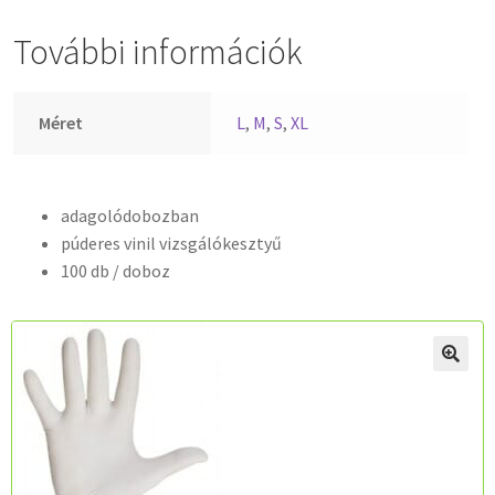
További információk
Méret
L
,
M
,
S
,
XL
adagolódobozban
púderes vinil vizsgálókesztyű
100 db / doboz