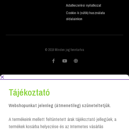
Adatkezelési nyilatkozat
Cookie-k (sütik) használata
oldalainkon
© 2019 Minden jog fenntartva
Tájékoztató
Webshopunkat jelenleg (átmenetileg) szüneteltetjük.
A termékeink mellett feltüntetett árak tájékoztató jellegűek, a
termékek kosárba helyezése és az Internetes vásárlás