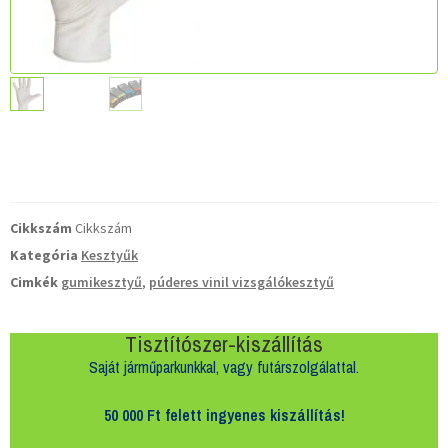
Cikkszám
Cikkszám
Kategória
Kesztyűk
Cimkék
gumikesztyű
,
púderes vinil vizsgálókesztyű
Tisztítószer-kiszállítás
Saját járműparkunkkal, vagy futárszolgálattal.
50 000 Ft felett
ingyenes kiszállítás!