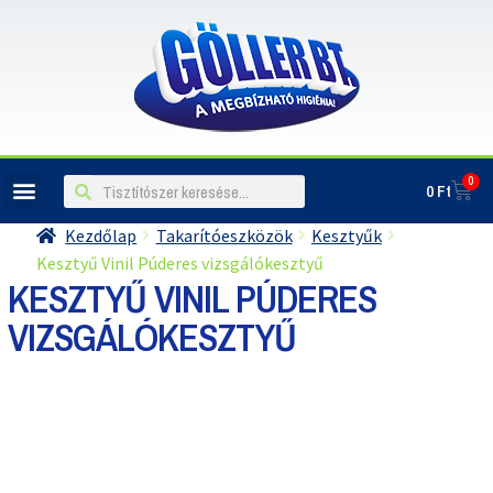
0
0
Ft
ILLATOSÍTÓK, LÉGFRISSÍTŐK
Kezdőlap
Takarítóeszközök
Kesztyűk
Kesztyű Vinil Púderes vizsgálókesztyű
KESZTYŰ VINIL PÚDERES
VIZSGÁLÓKESZTYŰ