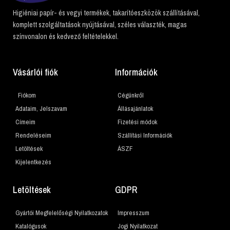
Higiéniai papír- és vegyi termékek, takarítóeszközök szállításával,
komplett szolgáltatások nyújtásával, széles választék, magas
színvonalon és kedvező feltételekkel.
Vásárlói fiók
Információk
Fiókom
Cégünkről
Adataim, Jelszavam
Állásajánlatok
Címeim
Fizetési módok
Rendeléseim
Szállítási Információk
Letöltések
ÁSZF
Kijelentkezés
Letöltések
GDPR
Gyártói Megfelelőségi Nyilatkozatok
Impresszum
Katalógusok
Jogi Nyilatkozat