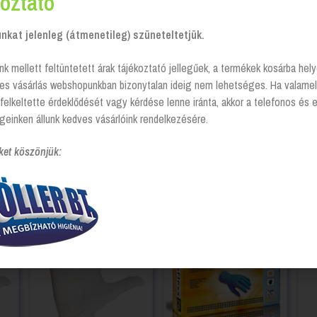
oztató
kat jelenleg (átmenetileg) szüneteltetjük.
nk mellett feltüntetett árak tájékoztató jellegűek, a termékek kosárba he
tes vásárlás webshopunkban bizonytalan ideig nem lehetséges. Ha valamel
felkeltette érdeklődését vagy kérdése lenne iránta, akkor a telefonos és 
geinken állunk kedves vásárlóink rendelkezésére.
ket köszönjük: