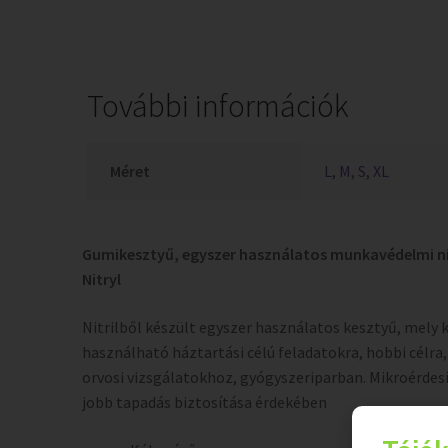
További információk
Méret
L
,
M
,
S
,
XL
Gumikesztyű, egyszer használatos munkavédelmi nit
Nitryl
Nitrilből készült egyszer használatos kesztyű, mely 
használható háztartási célú feladatokra, hobbi célra
orvosi vizsgálatokhoz, gyógyszeriparban. Mikroérdesí
jobb tapadás biztosítása érdekében