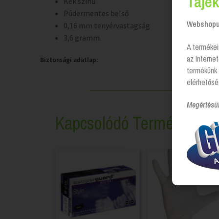
Tájék
Kék színű
Púdermentes belső
Webshopun
0,16 mm tenyérvastagság
3,6 gramm.
A termékei
az Interne
Biztonsági adatlap:
termékünk 
elérhetősé
Megértésü
Kapcsolódó Termékek