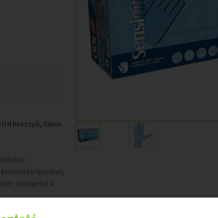
ril kesztyű, Sensi
kiválóan
, élelmiszeriparban,
tett felülettel a