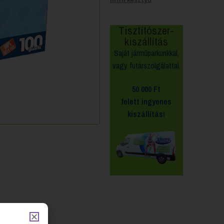
Tisztítószer-
kiszállítás
Saját járműparkunkkal,
vagy futárszolgálattal.
50 000 Ft
felett
ingyenes
kiszállítás!