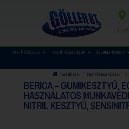
TISZTÍTÓSZEREK
TAKARÍTÓESZKÖZÖK
SZEMÉLYHIGIÉNIA
Kezdőlap
Takarítóeszközök
BE
BERICA – GUMIKESZTYŰ, 
HASZNÁLATOS MUNKAVÉD
NITRIL KESZTYŰ, SENSINIT