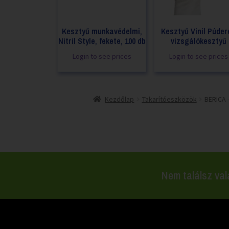
Kesztyű munkavédelmi,
Kesztyű Vinil Púder
Nitril Style, fekete, 100 db
vizsgálókesztyű
Login to see prices
Login to see prices
Kezdőlap
Takarítóeszközök
BERICA 
Nem találsz val