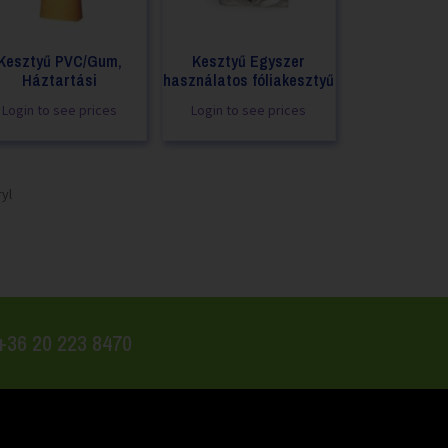
Kesztyű PVC/Gum,
Kesztyű Egyszer
Háztartási
használatos fóliakesztyű
Login to see prices
Login to see prices
yl
 +36 20 223 8470