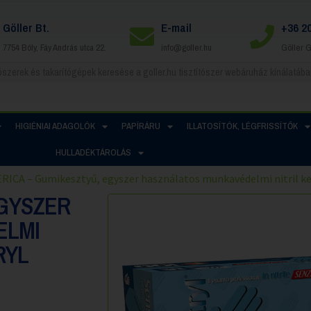
Göller Bt.
E-mail
+36 2
7754 Bóly, Fáy András utca 22.
info@goller.hu
Göller 
HIGIÉNIAI ADAGOLÓK
PAPÍRÁRU
ILLATOSÍTÓK, LÉGFRISSÍTŐK
HULLADÉKTÁROLÁS
RICA – Gumikesztyű, egyszer használatos munkavédelmi nitril ke
EGYSZER
ELMI
RYL