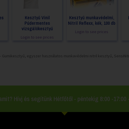
es
Kesztyű Vinil
Kesztyű munkavédelmi,
Púdermentes
Nitril Reflexx, kék, 100 db
vizsgálókesztyű
Login to see prices
Login to see prices
– Gumikesztyű, egyszer használatos munkavédelmi nitril kesztyű, SensiNitr
amit? Hívj és segítünk Hétfőtől - péntekig 8:00 -17:00