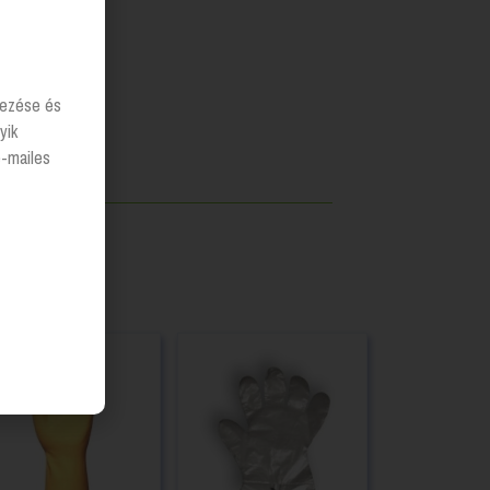
lyezése és
yik
e-mailes