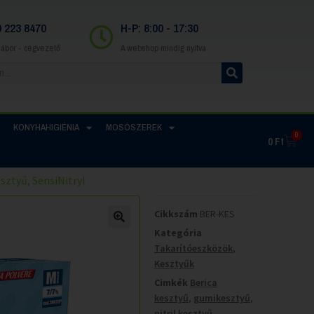
0 223 8470
H-P: 8:00 - 17:30
Gábor - cégvezető
A webshop mindig nyitva
KONYHAHIGIÉNIA
MOSÓSZEREK
0
0
Ft
sztyű, SensiNitryl
Cikkszám
BER-KES
Kategória
Takarítóeszközök
,
Kesztyűk
Cimkék
Berica
kesztyű
,
gumikesztyű
,
nitril kesztyű