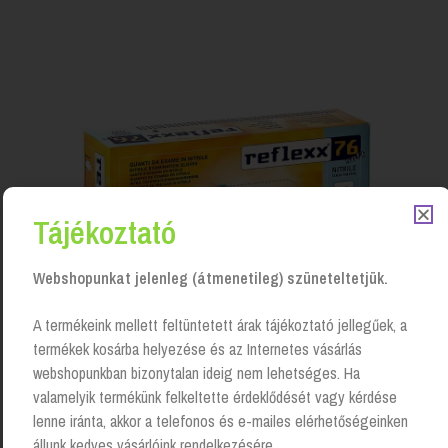
Tájékoztató
Webshopunkat jelenleg (átmenetileg) szüneteltetjük.
A termékeink mellett feltüntetett árak tájékoztató jellegűek, a
termékek kosárba helyezése és az Internetes vásárlás
webshopunkban bizonytalan ideig nem lehetséges. Ha
valamelyik termékünk felkeltette érdeklődését vagy kérdése
Kesztyű munkavédelmi, Nitril Reflexx, kék, 100 db
lenne iránta, akkor a telefonos és e-mailes elérhetőségeinken
Login to see prices
állunk kedves vásárlóink rendelkezésére.