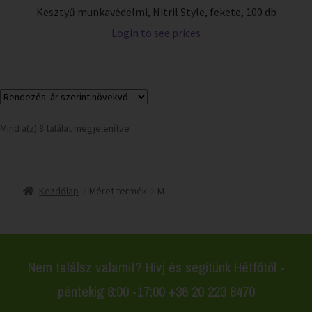
Kesztyű munkavédelmi, Nitril Style, fekete, 100 db
Login to see prices
Mind a(z) 8 találat megjelenítve
Kezdőlap
Méret termék
M
Nem találsz valamit? Hívj és segítünk Hétfőtől -
péntekig 8:00 -17:00 +36 20 223 8470