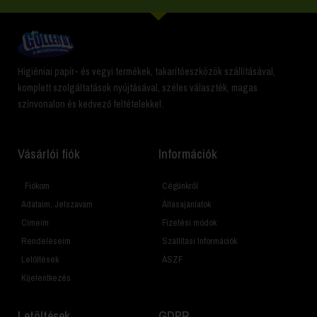
Higiéniai papír- és vegyi termékek, takarítóeszközök szállításával,
komplett szolgáltatások nyújtásával, széles választék, magas
színvonalon és kedvező feltételekkel.
Vásárlói fiók
Információk
Fiókom
Cégünkről
Adataim, Jelszavam
Állásajánlatok
Címeim
Fizetési módok
Rendeléseim
Szállítási Információk
Letöltések
ÁSZF
Kijelentkezés
Letöltések
GDPR