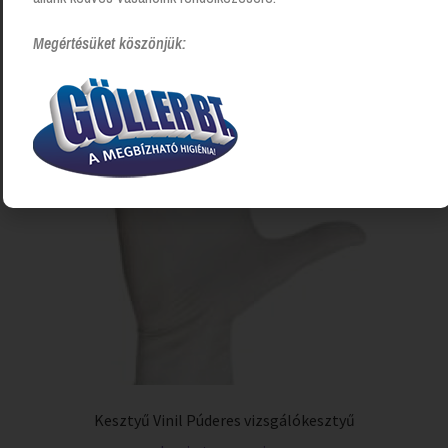
Megértésüket köszönjük:
Kesztyű Vinil Púderes vizsgálókesztyű