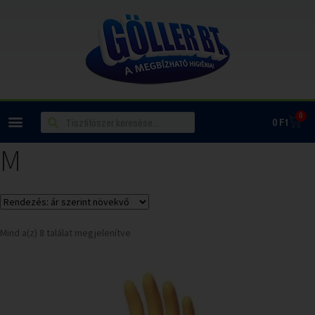
0
0
Ft
M
Mind a(z) 8 találat megjelenítve