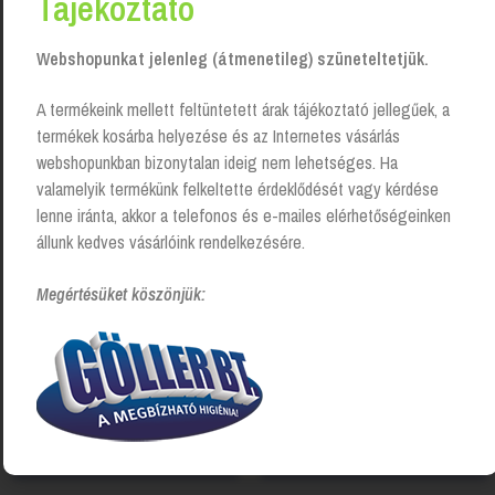
Tájékoztató
Webshopunkat jelenleg (átmenetileg) szüneteltetjük.
Kapcsolódó Termékek
A termékeink mellett feltüntetett árak tájékoztató jellegűek, a
termékek kosárba helyezése és az Internetes vásárlás
webshopunkban bizonytalan ideig nem lehetséges. Ha
valamelyik termékünk felkeltette érdeklődését vagy kérdése
lenne iránta, akkor a telefonos és e-mailes elérhetőségeinken
állunk kedves vásárlóink rendelkezésére.
Megértésüket köszönjük:
Baba lanolinos szappan – 125
CFA glicerines kéztisztító
g
krém
Login to see prices
Login to see prices