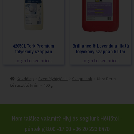
420501 Tork Premium
Brilliance ® Levendula illatú
folyékony szappan
folyékony szappan 5 liter
Login to see prices
Login to see prices
Kezdőlap
Személyhigiénia
Szappanok
Ultra Derm
kéztisztító krém – 400 g
Nem találsz valamit? Hívj és segítünk Hétfőtől -
péntekig 8:00 -17:00 +36 20 223 8470