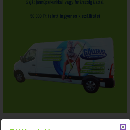
Saját járműparkunkkal, vagy futárszolgálattal.
50 000 Ft felett
ingyenes kiszállítás!