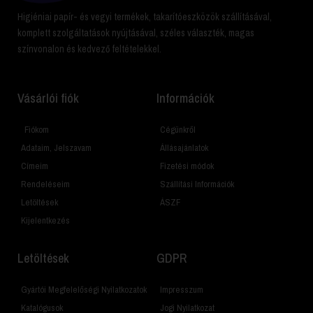
Higiéniai papír- és vegyi termékek, takarítóeszközök szállításával,
komplett szolgáltatások nyújtásával, széles választék, magas
színvonalon és kedvező feltételekkel.
Vásárlói fiók
Információk
Fiókom
Cégünkről
Adataim, Jelszavam
Állásajánlatok
Címeim
Fizetési módok
Rendeléseim
Szállítási Információk
Letöltések
ÁSZF
Kijelentkezés
Letöltések
GDPR
Gyártói Megfelelőségi Nyilatkozatok
Impresszum
Katalógusok
Jogi Nyilatkozat