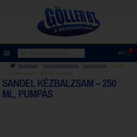
0
0
Ft
Kezdőlap
Személyhigiénia
Szappanok
Sandel
kézbalzsam – 250 ml, pumpás
SANDEL KÉZBALZSAM – 250
ML, PUMPÁS