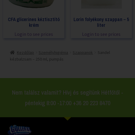
CFA glicerines kéztisztító
Lorin folyékony szappan – 5
krém
liter
Login to see prices
Login to see prices
Kezdőlap
Személyhigiénia
Szappanok
Sandel
kézbalzsam – 250 ml, pumpás
Nem találsz valamit? Hívj és segítünk Hétfőtől -
péntekig 8:00 -17:00 +36 20 223 8470