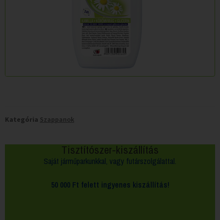
Kategória
Szappanok
Tisztítószer-kiszállítás
Saját járműparkunkkal, vagy futárszolgálattal.
50 000 Ft felett
ingyenes kiszállítás!