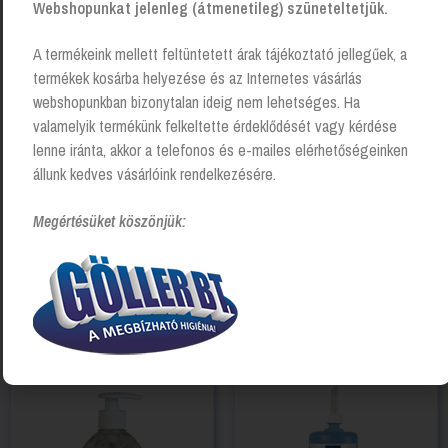
Webshopunkat jelenleg (átmenetileg) szüneteltetjük.
A termékeink mellett feltüntetett árak tájékoztató jellegűek, a
termékek kosárba helyezése és az Internetes vásárlás
webshopunkban bizonytalan ideig nem lehetséges. Ha
valamelyik termékünk felkeltette érdeklődését vagy kérdése
lenne iránta, akkor a telefonos és e-mailes elérhetőségeinken
állunk kedves vásárlóink rendelkezésére.
Megértésüket köszönjük:
Tork Prémium illatmentes
SBL Bali Plus habszappan
kézkímélő folyékony szappan
patron – banán illatú
érzékeny bőrre – 1000 ml
Login to see prices
Login to see prices